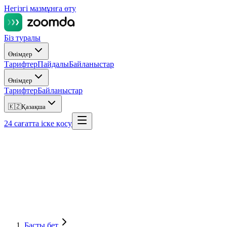
Негізгі мазмұнға өту
Біз туралы
Өнімдер
Тарифтер
Пайдалы
Байланыстар
Өнімдер
Тарифтер
Байланыстар
🇰🇿
Қазақша
24 сағатта іске қосу
Басты бет