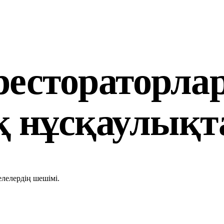
естораторлар
 нұсқаулықт
лелердің шешімі.