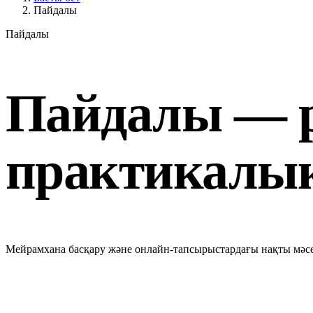
Пайдалы
Пайдалы
Пайдалы — р
практикалық
Мейрамхана басқару және онлайн-тапсырыстардағы нақты мәсе