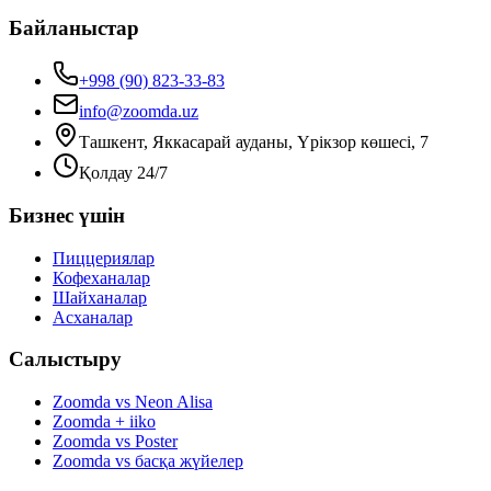
Байланыстар
+998 (90) 823-33-83
info@zoomda.uz
Ташкент, Яккасарай ауданы, Үрікзор көшесі, 7
Қолдау 24/7
Бизнес үшін
Пиццериялар
Кофеханалар
Шайханалар
Асханалар
Салыстыру
Zoomda vs Neon Alisa
Zoomda + iiko
Zoomda vs Poster
Zoomda vs басқа жүйелер