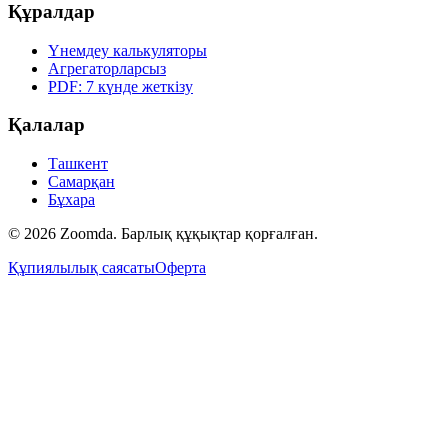
Құралдар
Үнемдеу калькуляторы
Агрегаторларсыз
PDF: 7 күнде жеткізу
Қалалар
Ташкент
Самарқан
Бұхара
© 2026 Zoomda. Барлық құқықтар қорғалған.
Құпиялылық саясаты
Оферта