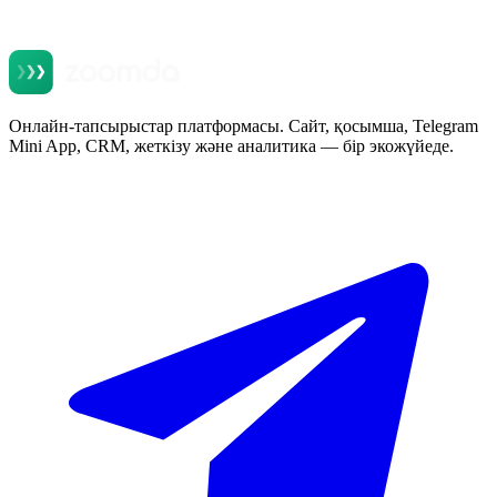
Онлайн-тапсырыстар платформасы. Сайт, қосымша, Telegram
Mini App, CRM, жеткізу және аналитика — бір экожүйеде.