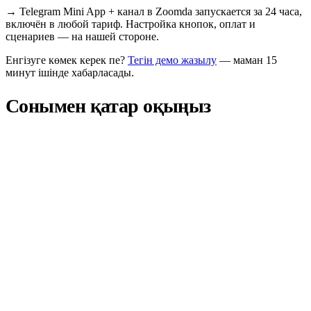
→
Telegram Mini App + канал в Zoomda запускается за 24 часа,
включён в любой тариф. Настройка кнопок, оплат и
сценариев — на нашей стороне.
Енгізуге көмек керек пе?
Тегін демо жазылу
— маман 15
минут ішінде хабарласады.
Сонымен қатар оқыңыз