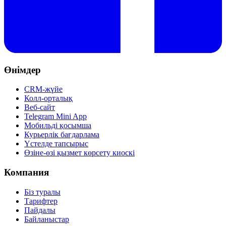
Өнімдер
CRM-жүйе
Колл-орталық
Веб-сайт
Telegram Mini App
Мобильді қосымша
Курьерлік бағдарлама
Үстелде тапсырыс
Өзіне-өзі қызмет көрсету киоскі
Компания
Біз туралы
Тарифтер
Пайдалы
Байланыстар