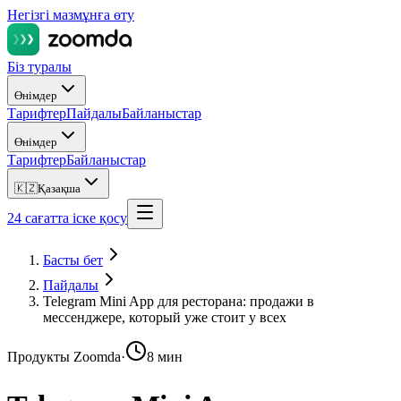
Негізгі мазмұнға өту
Біз туралы
Өнімдер
Тарифтер
Пайдалы
Байланыстар
Өнімдер
Тарифтер
Байланыстар
🇰🇿
Қазақша
24 сағатта іске қосу
Басты бет
Пайдалы
Telegram Mini App для ресторана: продажи в
мессенджере, который уже стоит у всех
Продукты Zoomda
·
8 мин