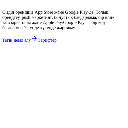
Сіздің брендіңіз App Store және Google Play-де. Толық
брендтеу, push-маркетинг, бонустық бағдарлама, бір клик
тапсырыстары және Apple Pay/Google Pay — бір код
базасымен 7 күнде дүкенде жариялау.
Тегін демо алу
Тарифтер