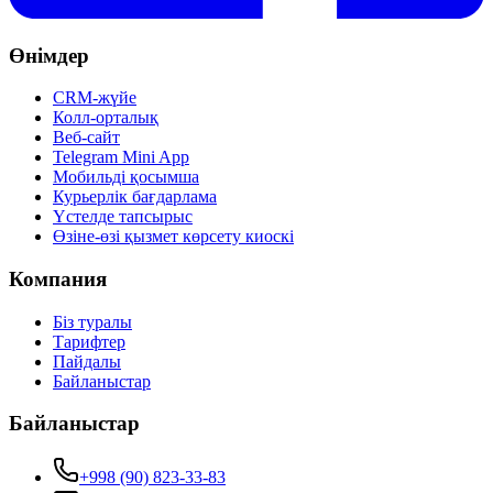
Өнімдер
CRM-жүйе
Колл-орталық
Веб-сайт
Telegram Mini App
Мобильді қосымша
Курьерлік бағдарлама
Үстелде тапсырыс
Өзіне-өзі қызмет көрсету киоскі
Компания
Біз туралы
Тарифтер
Пайдалы
Байланыстар
Байланыстар
+998 (90) 823-33-83