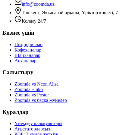
info@zoomda.uz
Ташкент, Яккасарай ауданы, Үрікзор көшесі, 7
Қолдау 24/7
Бизнес үшін
Пиццериялар
Кофеханалар
Шайханалар
Асханалар
Салыстыру
Zoomda vs Neon Alisa
Zoomda + iiko
Zoomda vs Poster
Zoomda vs басқа жүйелер
Құралдар
Үнемдеу калькуляторы
Агрегаторларсыз
PDF: 7 күнде жеткізу