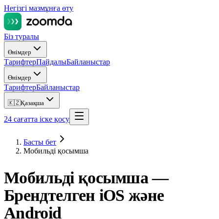
Негізгі мазмұнға өту
Біз туралы
Өнімдер
Тарифтер
Пайдалы
Байланыстар
Өнімдер
Тарифтер
Байланыстар
🇰🇿
Қазақша
24 сағатта іске қосу
Басты бет
Мобильді қосымша
Мобильді қосымша —
Брендтелген iOS және
Android