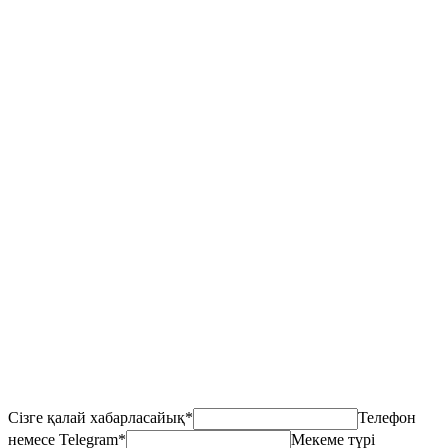
Own or Yandex Go
Сізге қалай хабарласайық
*
Телефон
немесе Telegram
*
Мекеме түрі