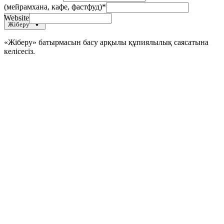
(мейрамхана, кафе, фастфуд)
*
Website
Жіберу
«Жіберу» батырмасын басу арқылы құпиялылық саясатына
келісесіз.
+
+
+
+