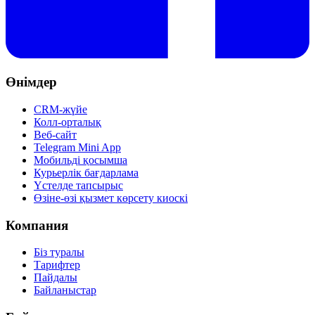
Өнімдер
CRM-жүйе
Колл-орталық
Веб-сайт
Telegram Mini App
Мобильді қосымша
Курьерлік бағдарлама
Үстелде тапсырыс
Өзіне-өзі қызмет көрсету киоскі
Компания
Біз туралы
Тарифтер
Пайдалы
Байланыстар