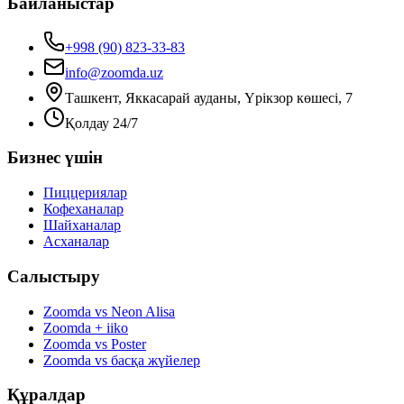
Байланыстар
+998 (90) 823-33-83
info@zoomda.uz
Ташкент, Яккасарай ауданы, Үрікзор көшесі, 7
Қолдау 24/7
Бизнес үшін
Пиццериялар
Кофеханалар
Шайханалар
Асханалар
Салыстыру
Zoomda vs Neon Alisa
Zoomda + iiko
Zoomda vs Poster
Zoomda vs басқа жүйелер
Құралдар