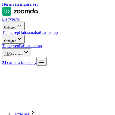
Негізгі мазмұнға өту
Біз туралы
Өнімдер
Тарифтер
Пайдалы
Байланыстар
Өнімдер
Тарифтер
Байланыстар
🇰🇿
Қазақша
24 сағатта іске қосу
Басты бет