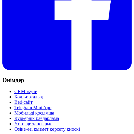
Өнімдер
CRM-жүйе
Колл-орталық
Веб-сайт
Telegram Mini App
Мобильді қосымша
Курьерлік бағдарлама
Үстелде тапсырыс
Өзіне-өзі қызмет көрсету киоскі