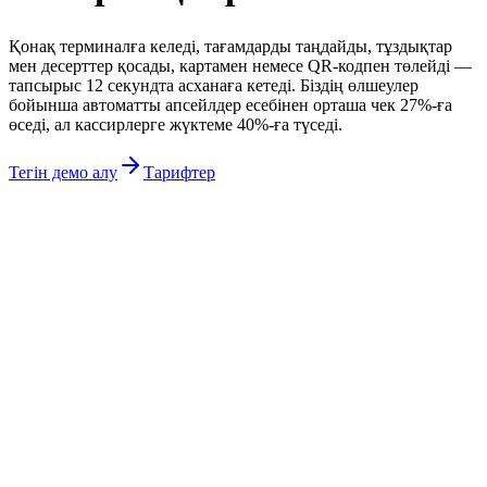
Қонақ терминалға келеді, тағамдарды таңдайды, тұздықтар
мен десерттер қосады, картамен немесе QR-кодпен төлейді —
тапсырыс 12 секундта асханаға кетеді. Біздің өлшеулер
бойынша автоматты апсейлдер есебінен орташа чек 27%-ға
өседі, ал кассирлерге жүктеме 40%-ға түседі.
Тегін демо алу
Тарифтер