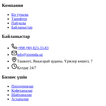
Компания
Біз туралы
Тарифтер
Пайдалы
Байланыстар
Байланыстар
+998 (90) 823-33-83
info@zoomda.uz
Ташкент, Яккасарай ауданы, Үрікзор көшесі, 7
Қолдау 24/7
Бизнес үшін
Пиццериялар
Кофеханалар
Шайханалар
Асханалар