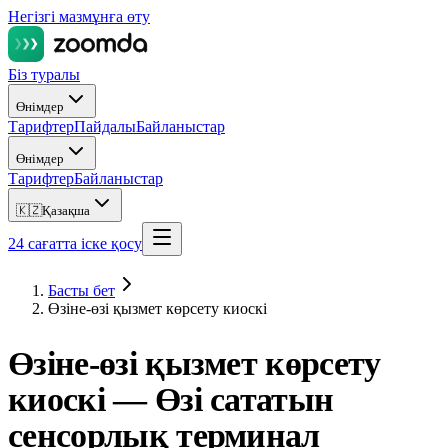
Негізгі мазмұнға өту
Біз туралы
Өнімдер
Тарифтер
Пайдалы
Байланыстар
Өнімдер
Тарифтер
Байланыстар
🇰🇿
Қазақша
24 сағатта іске қосу
Басты бет
Өзіне-өзі қызмет көрсету киоскі
Өзіне-өзі қызмет көрсету
киоскі —
Өзі сататын
сенсорлық терминал