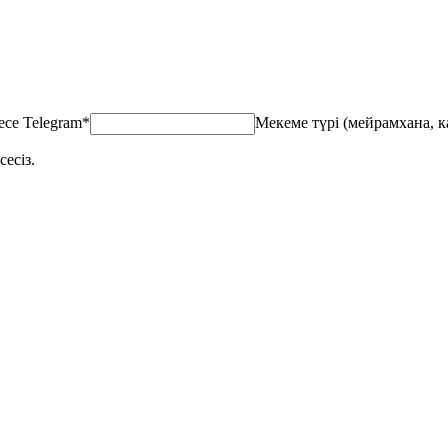
се Telegram
*
Мекеме түрі (мейрамхана, к
есіз.