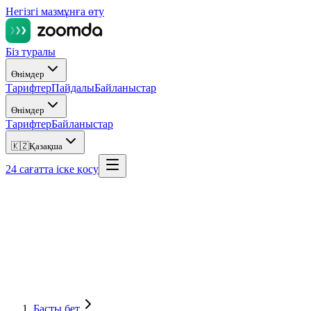
Негізгі мазмұнға өту
Біз туралы
Өнімдер
Тарифтер
Пайдалы
Байланыстар
Өнімдер
Тарифтер
Байланыстар
🇰🇿
Қазақша
24 сағатта іске қосу
Басты бет