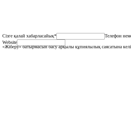
Сізге қалай хабарласайық
*
Телефон неме
Website
«Жіберу» батырмасын басу арқылы құпиялылық саясатына келіс
+
+
+
+