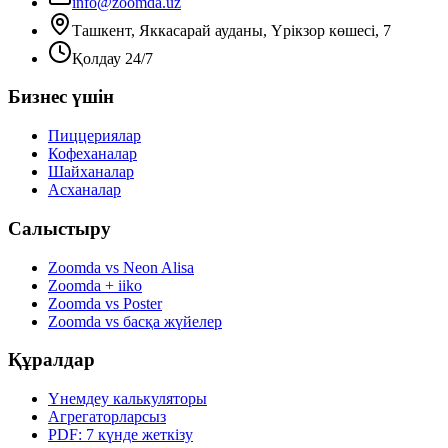
info@zoomda.uz
Ташкент, Яккасарай ауданы, Үрікзор көшесі, 7
Қолдау 24/7
Бизнес үшін
Пиццериялар
Кофеханалар
Шайханалар
Асханалар
Салыстыру
Zoomda vs Neon Alisa
Zoomda + iiko
Zoomda vs Poster
Zoomda vs басқа жүйелер
Құралдар
Үнемдеу калькуляторы
Агрегаторларсыз
PDF: 7 күнде жеткізу