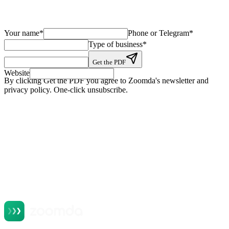
Day 7: first customer touches via receipts and Instagram
Bonus: payback calculation template + 30 KPIs to track
Your name
*
Phone or Telegram
*
Type of business
*
Get the PDF
Website
By clicking Get the PDF you agree to Zoomda's newsletter and
privacy policy. One-click unsubscribe.