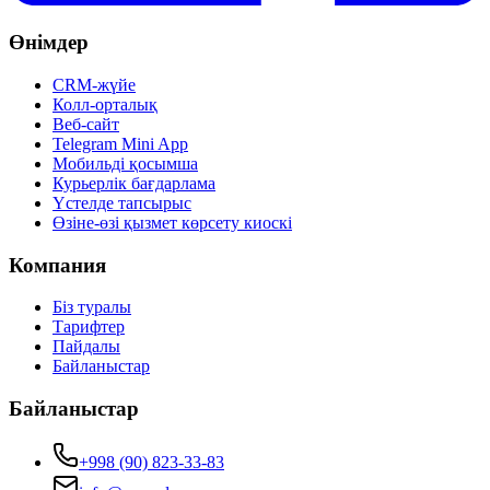
Өнімдер
CRM-жүйе
Колл-орталық
Веб-сайт
Telegram Mini App
Мобильді қосымша
Курьерлік бағдарлама
Үстелде тапсырыс
Өзіне-өзі қызмет көрсету киоскі
Компания
Біз туралы
Тарифтер
Пайдалы
Байланыстар
Байланыстар
+998 (90) 823-33-83