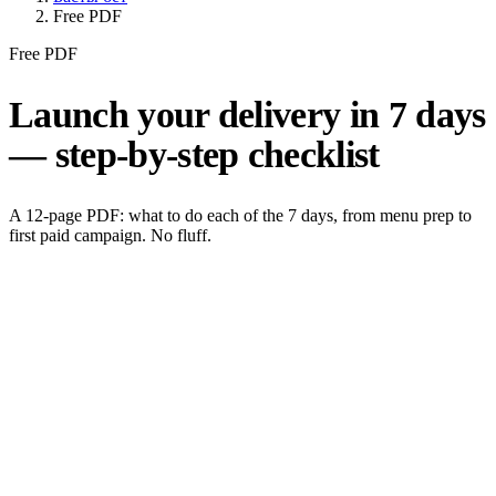
Free PDF
Free PDF
Launch your delivery in 7 days
— step-by-step checklist
A 12-page PDF: what to do each of the 7 days, from menu prep to
first paid campaign. No fluff.
Days 1–2: menu prep, dish photos, prices, iiko access
Days 3–4: website setup, domain, Click and Payme
checkout
Day 5: Telegram Mini App launch
Day 6: mobile app publishing, push campaign