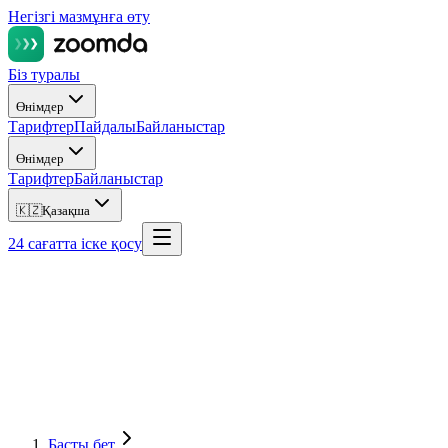
Негізгі мазмұнға өту
Біз туралы
Өнімдер
Тарифтер
Пайдалы
Байланыстар
Өнімдер
Тарифтер
Байланыстар
🇰🇿
Қазақша
24 сағатта іске қосу
Басты бет