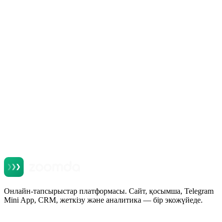
Продукты Zoomda
Telegram Mini App для ресторана: продажи в
мессенджере, который уже стоит у всех
Оқу
Онлайн-тапсырыстар платформасы. Сайт, қосымша, Telegram
Mini App, CRM, жеткізу және аналитика — бір экожүйеде.