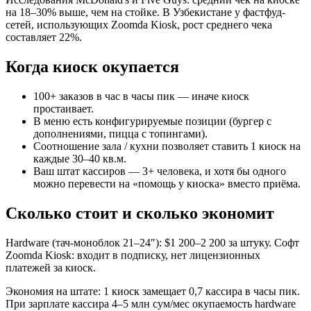
на 18–30% выше, чем на стойке. В Узбекистане у фастфуд-
сетей, использующих Zoomda Kiosk, рост среднего чека
составляет 22%.
Когда киоск окупается
100+ заказов в час в часы пик — иначе киоск
простаивает.
В меню есть конфигурируемые позиции (бургер с
дополнениями, пицца с топингами).
Соотношение зала / кухни позволяет ставить 1 киоск на
каждые 30–40 кв.м.
Ваш штат кассиров — 3+ человека, и хотя бы одного
можно перевести на «помощь у киоска» вместо приёма.
Сколько стоит и сколько экономит
Hardware (тач-моноблок 21–24″): $1 200–2 200 за штуку. Софт
Zoomda Kiosk: входит в подписку, нет лицензионных
платежей за киоск.
Экономия на штате: 1 киоск замещает 0,7 кассира в часы пик.
При зарплате кассира 4–5 млн сум/мес окупаемость hardware