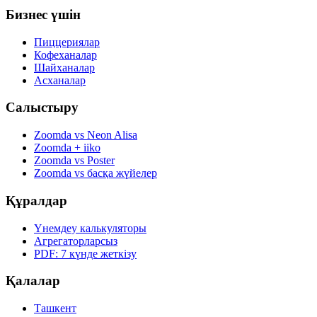
Бизнес үшін
Пиццериялар
Кофеханалар
Шайханалар
Асханалар
Салыстыру
Zoomda vs Neon Alisa
Zoomda + iiko
Zoomda vs Poster
Zoomda vs басқа жүйелер
Құралдар
Үнемдеу калькуляторы
Агрегаторларсыз
PDF: 7 күнде жеткізу
Қалалар
Ташкент