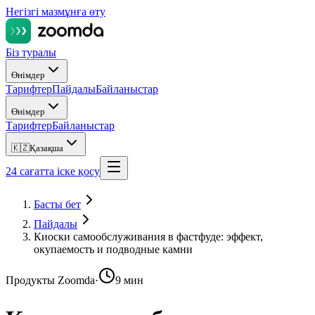
Негізгі мазмұнға өту
Біз туралы
Өнімдер
Тарифтер
Пайдалы
Байланыстар
Өнімдер
Тарифтер
Байланыстар
🇰🇿
Қазақша
24 сағатта іске қосу
Басты бет
Пайдалы
Киоски самообслуживания в фастфуде: эффект,
окупаемость и подводные камни
Продукты Zoomda
·
9 мин