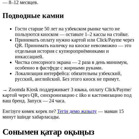
— 8–12 месяцев.
Подводные камни
Гости старше 50 лет на узбекском рынке часто не
пользуются киоском — оставьте 1–2 кассы на стойке.
Принимать оплату нужно картой или Click/Payme через
QR. Принимать наличку на киоске невозможно — это
отдельная история с купюроприёмниками и
инкассацией.
Чистка сенсорного экрана — 2 раза в день минимум,
особенно в фастфуде с жирными руками.
Локализация интерфейса: обязательны узбекский,
русский, английский. Без этого киоск не примут.
→
Zoomda Kiosk поддерживает 3 языка, оплату Click/Payme/
картой через QR, синхронизацию с iiko и кастомизацию под
ваш бренд. Запуск — 24 часа.
Енгізуге көмек керек пе?
Тегін демо жазылу
— маман 15
минут ішінде хабарласады.
Сонымен қатар оқыңыз