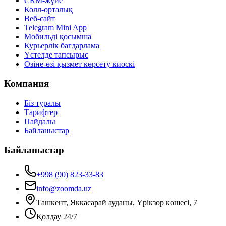
CRM-жүйе
Колл-орталық
Веб-сайт
Telegram Mini App
Мобильді қосымша
Курьерлік бағдарлама
Үстелде тапсырыс
Өзіне-өзі қызмет көрсету киоскі
Компания
Біз туралы
Тарифтер
Пайдалы
Байланыстар
Байланыстар
+998 (90) 823-33-83
info@zoomda.uz
Ташкент, Яккасарай ауданы, Үрікзор көшесі, 7
Қолдау 24/7