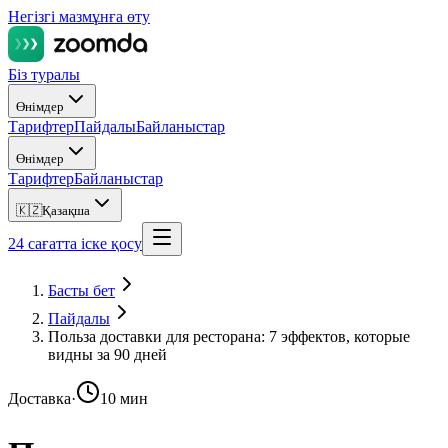
Негізгі мазмұнға өту
Біз туралы
Өнімдер
Тарифтер
Пайдалы
Байланыстар
Өнімдер
Тарифтер
Байланыстар
🇰🇿
Қазақша
24 сағатта іске қосу
Басты бет
Пайдалы
Польза доставки для ресторана: 7 эффектов, которые
видны за 90 дней
Доставка
·
10 мин