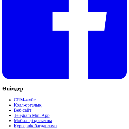
Өнімдер
CRM-жүйе
Колл-орталық
Веб-сайт
Telegram Mini App
Мобильді қосымша
Курьерлік бағдарлама