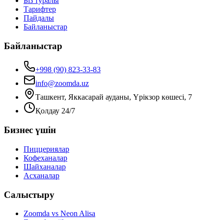
Біз туралы
Тарифтер
Пайдалы
Байланыстар
Байланыстар
+998 (90) 823-33-83
info@zoomda.uz
Ташкент, Яккасарай ауданы, Үрікзор көшесі, 7
Қолдау 24/7
Бизнес үшін
Пиццериялар
Кофеханалар
Шайханалар
Асханалар
Салыстыру
Zoomda vs Neon Alisa