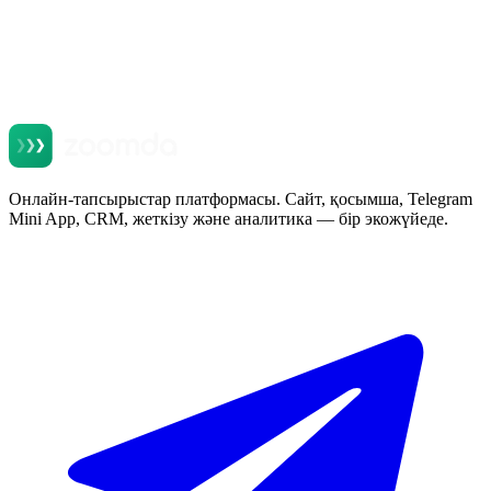
Онлайн-тапсырыстар платформасы. Сайт, қосымша, Telegram
Mini App, CRM, жеткізу және аналитика — бір экожүйеде.