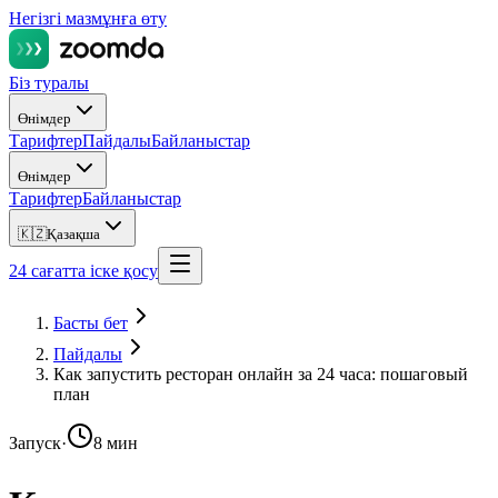
Негізгі мазмұнға өту
Біз туралы
Өнімдер
Тарифтер
Пайдалы
Байланыстар
Өнімдер
Тарифтер
Байланыстар
🇰🇿
Қазақша
24 сағатта іске қосу
Басты бет
Пайдалы
Как запустить ресторан онлайн за 24 часа: пошаговый
план
Запуск
·
8 мин