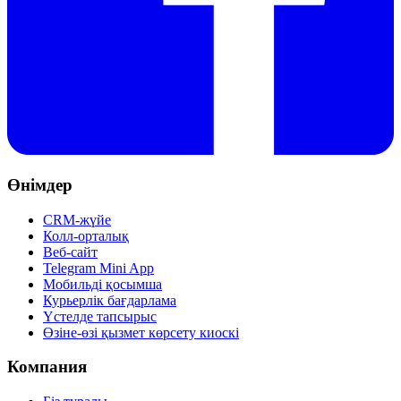
Өнімдер
CRM-жүйе
Колл-орталық
Веб-сайт
Telegram Mini App
Мобильді қосымша
Курьерлік бағдарлама
Үстелде тапсырыс
Өзіне-өзі қызмет көрсету киоскі
Компания