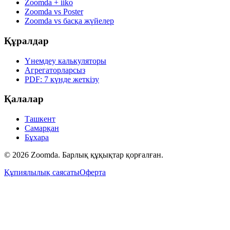
Zoomda + iiko
Zoomda vs Poster
Zoomda vs басқа жүйелер
Құралдар
Үнемдеу калькуляторы
Агрегаторларсыз
PDF: 7 күнде жеткізу
Қалалар
Ташкент
Самарқан
Бұхара
© 2026 Zoomda. Барлық құқықтар қорғалған.
Құпиялылық саясаты
Оферта