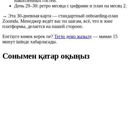
накопленных гостей.
День 29–30: ретро месяца с цифрами и план на месяц 2.
→
Эта 30-дневная карта — стандартный onboarding-план
Zoomda. Менеджер ведёт вас по шагам, всё, что в зоне
платформы, делается на нашей стороне.
Енгізуге көмек керек пе?
Тегін демо жазылу
— маман 15
минут ішінде хабарласады.
Сонымен қатар оқыңыз