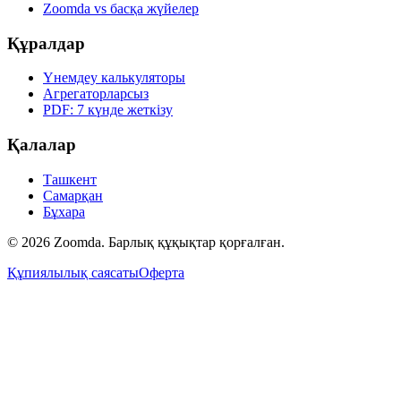
Zoomda vs басқа жүйелер
Құралдар
Үнемдеу калькуляторы
Агрегаторларсыз
PDF: 7 күнде жеткізу
Қалалар
Ташкент
Самарқан
Бұхара
© 2026 Zoomda. Барлық құқықтар қорғалған.
Құпиялылық саясаты
Оферта