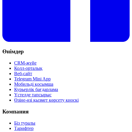
Өнімдер
CRM-жүйе
Колл-орталық
Веб-сайт
Telegram Mini App
Мобильді қосымша
Курьерлік бағдарлама
Үстелде тапсырыс
Өзіне-өзі қызмет көрсету киоскі
Компания
Біз туралы
Тарифтер