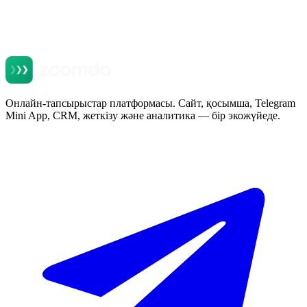
Онлайн-тапсырыстар платформасы. Сайт, қосымша, Telegram
Mini App, CRM, жеткізу және аналитика — бір экожүйеде.