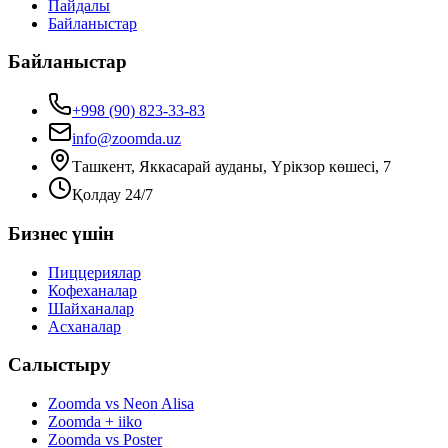
Пайдалы
Байланыстар
Байланыстар
+998 (90) 823-33-83
info@zoomda.uz
Ташкент, Яккасарай ауданы, Үрікзор көшесі, 7
Қолдау 24/7
Бизнес үшін
Пиццериялар
Кофеханалар
Шайханалар
Асханалар
Салыстыру
Zoomda vs Neon Alisa
Zoomda + iiko
Zoomda vs Poster