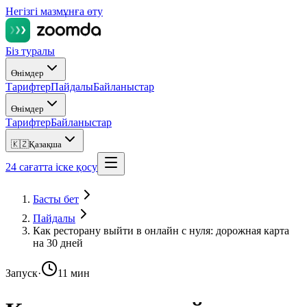
Негізгі мазмұнға өту
Біз туралы
Өнімдер
Тарифтер
Пайдалы
Байланыстар
Өнімдер
Тарифтер
Байланыстар
🇰🇿
Қазақша
24 сағатта іске қосу
Басты бет
Пайдалы
Как ресторану выйти в онлайн с нуля: дорожная карта
на 30 дней
Запуск
·
11 мин