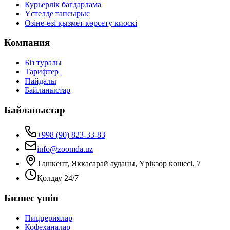
Курьерлік бағдарлама
Үстелде тапсырыс
Өзіне-өзі қызмет көрсету киоскі
Компания
Біз туралы
Тарифтер
Пайдалы
Байланыстар
Байланыстар
+998 (90) 823-33-83
info@zoomda.uz
Ташкент, Яккасарай ауданы, Үрікзор көшесі, 7
Қолдау 24/7
Бизнес үшін
Пиццериялар
Кофеханалар