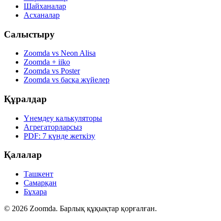
Шайханалар
Асханалар
Салыстыру
Zoomda vs Neon Alisa
Zoomda + iiko
Zoomda vs Poster
Zoomda vs басқа жүйелер
Құралдар
Үнемдеу калькуляторы
Агрегаторларсыз
PDF: 7 күнде жеткізу
Қалалар
Ташкент
Самарқан
Бұхара
© 2026 Zoomda. Барлық құқықтар қорғалған.