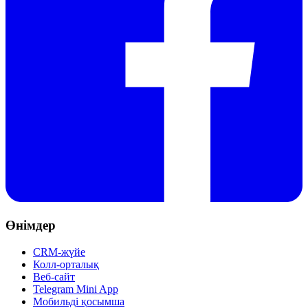
Өнімдер
CRM-жүйе
Колл-орталық
Веб-сайт
Telegram Mini App
Мобильді қосымша