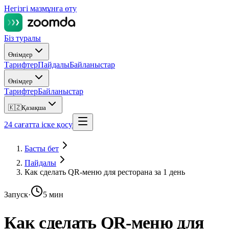
Негізгі мазмұнға өту
Біз туралы
Өнімдер
Тарифтер
Пайдалы
Байланыстар
Өнімдер
Тарифтер
Байланыстар
🇰🇿
Қазақша
24 сағатта іске қосу
Басты бет
Пайдалы
Как сделать QR-меню для ресторана за 1 день
Запуск
·
5 мин
Как сделать QR-меню для