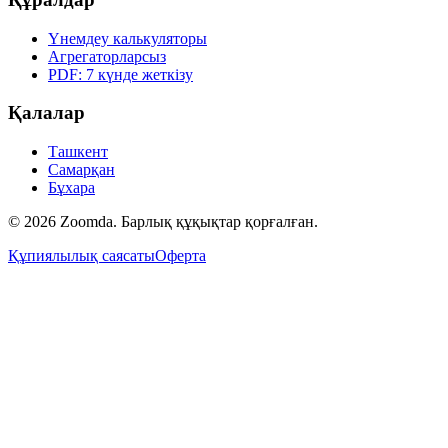
Үнемдеу калькуляторы
Агрегаторларсыз
PDF: 7 күнде жеткізу
Қалалар
Ташкент
Самарқан
Бұхара
© 2026 Zoomda. Барлық құқықтар қорғалған.
Құпиялылық саясаты
Оферта