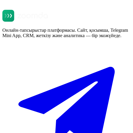
Онлайн-тапсырыстар платформасы. Сайт, қосымша, Telegram
Mini App, CRM, жеткізу және аналитика — бір экожүйеде.