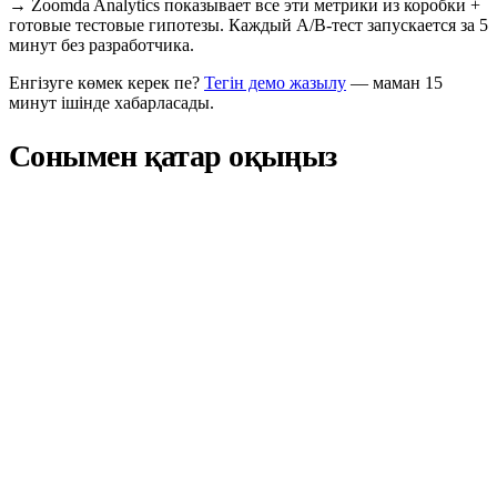
→
Zoomda Analytics показывает все эти метрики из коробки +
готовые тестовые гипотезы. Каждый A/B-тест запускается за 5
минут без разработчика.
Енгізуге көмек керек пе?
Тегін демо жазылу
— маман 15
минут ішінде хабарласады.
Сонымен қатар оқыңыз