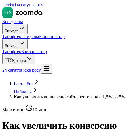
Негізгі мазмұнға өту
Біз туралы
Өнімдер
Тарифтер
Пайдалы
Байланыстар
Өнімдер
Тарифтер
Байланыстар
🇰🇿
Қазақша
24 сағатта іске қосу
Басты бет
Пайдалы
Как увеличить конверсию сайта ресторана с 1,5% до 5%
Маркетинг
·
10 мин
Как увеличить конверсию