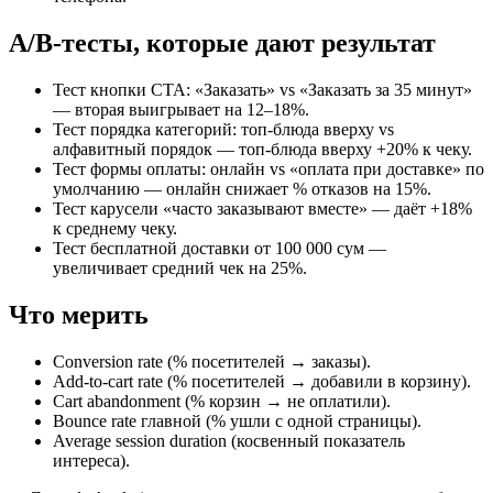
A/B-тесты, которые дают результат
Тест кнопки CTA: «Заказать» vs «Заказать за 35 минут»
— вторая выигрывает на 12–18%.
Тест порядка категорий: топ-блюда вверху vs
алфавитный порядок — топ-блюда вверху +20% к чеку.
Тест формы оплаты: онлайн vs «оплата при доставке» по
умолчанию — онлайн снижает % отказов на 15%.
Тест карусели «часто заказывают вместе» — даёт +18%
к среднему чеку.
Тест бесплатной доставки от 100 000 сум —
увеличивает средний чек на 25%.
Что мерить
Conversion rate (% посетителей → заказы).
Add-to-cart rate (% посетителей → добавили в корзину).
Cart abandonment (% корзин → не оплатили).
Bounce rate главной (% ушли с одной страницы).
Average session duration (косвенный показатель
интереса).