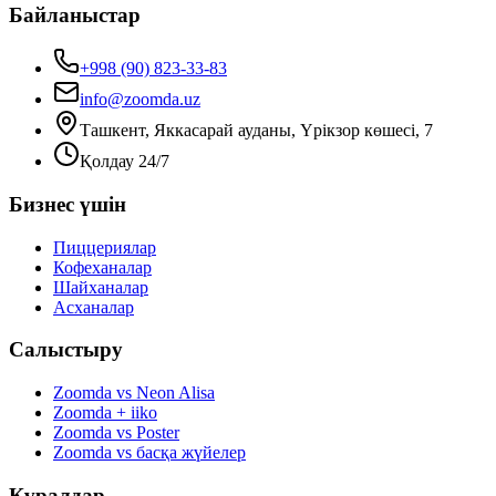
Байланыстар
+998 (90) 823-33-83
info@zoomda.uz
Ташкент, Яккасарай ауданы, Үрікзор көшесі, 7
Қолдау 24/7
Бизнес үшін
Пиццериялар
Кофеханалар
Шайханалар
Асханалар
Салыстыру
Zoomda vs Neon Alisa
Zoomda + iiko
Zoomda vs Poster
Zoomda vs басқа жүйелер
Құралдар