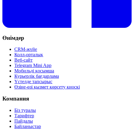
Өнімдер
CRM-жүйе
Колл-орталық
Веб-сайт
Telegram Mini App
Мобильді қосымша
Курьерлік бағдарлама
Үстелде тапсырыс
Өзіне-өзі қызмет көрсету киоскі
Компания
Біз туралы
Тарифтер
Пайдалы
Байланыстар