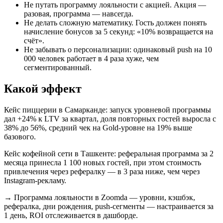
Не путать программу лояльности с акцией. Акция —
разовая, программа — навсегда.
Не делать сложную математику. Гость должен понять
начисление бонусов за 5 секунд: «10% возвращается на
счёт».
Не забывать о персонализации: одинаковый push на 10
000 человек работает в 4 раза хуже, чем
сегментированный.
Какой эффект
Кейс пиццерии в Самарканде: запуск уровневой программы
дал +24% к LTV за квартал, доля повторных гостей выросла с
38% до 56%, средний чек на Gold-уровне на 19% выше
базового.
Кейс кофейной сети в Ташкенте: реферальная программа за 2
месяца принесла 1 100 новых гостей, при этом стоимость
привлечения через рефералку — в 3 раза ниже, чем через
Instagram-рекламу.
→
Программа лояльности в Zoomda — уровни, кэшбэк,
рефералка, дни рождения, push-сегменты — настраивается за
1 день, ROI отслеживается в дашборде.