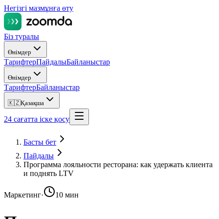
Негізгі мазмұнға өту
Біз туралы
Өнімдер
Тарифтер
Пайдалы
Байланыстар
Өнімдер
Тарифтер
Байланыстар
🇰🇿
Қазақша
24 сағатта іске қосу
Басты бет
Пайдалы
Программа лояльности ресторана: как удержать клиента
и поднять LTV
Маркетинг
·
10 мин