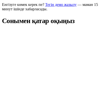
Енгізуге көмек керек пе?
Тегін демо жазылу
— маман 15
минут ішінде хабарласады.
Сонымен қатар оқыңыз