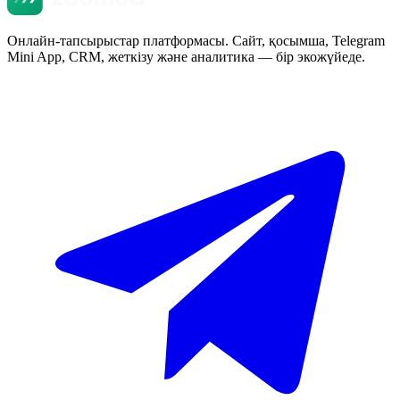
Онлайн-тапсырыстар платформасы. Сайт, қосымша, Telegram
Mini App, CRM, жеткізу және аналитика — бір экожүйеде.