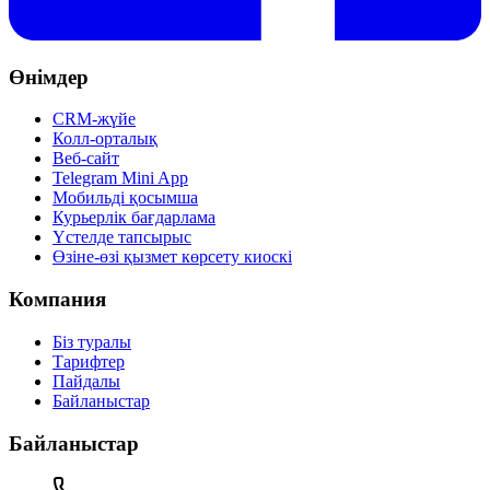
Өнімдер
CRM-жүйе
Колл-орталық
Веб-сайт
Telegram Mini App
Мобильді қосымша
Курьерлік бағдарлама
Үстелде тапсырыс
Өзіне-өзі қызмет көрсету киоскі
Компания
Біз туралы
Тарифтер
Пайдалы
Байланыстар
Байланыстар