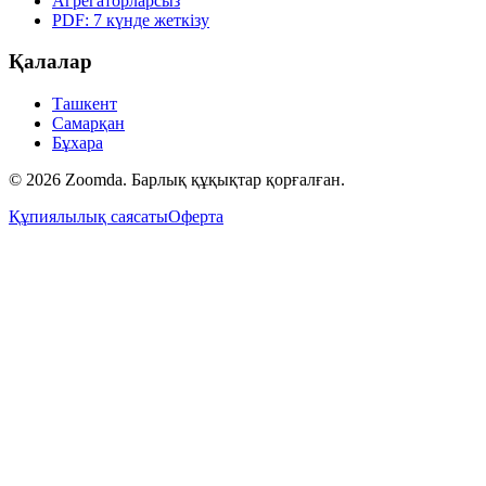
Агрегаторларсыз
PDF: 7 күнде жеткізу
Қалалар
Ташкент
Самарқан
Бұхара
© 2026 Zoomda. Барлық құқықтар қорғалған.
Құпиялылық саясаты
Оферта