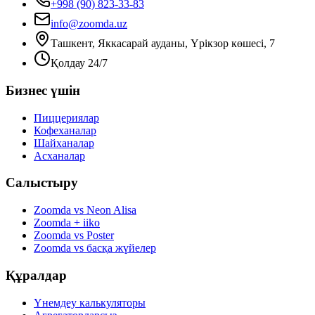
+998 (90) 823-33-83
info@zoomda.uz
Ташкент, Яккасарай ауданы, Үрікзор көшесі, 7
Қолдау 24/7
Бизнес үшін
Пиццериялар
Кофеханалар
Шайханалар
Асханалар
Салыстыру
Zoomda vs Neon Alisa
Zoomda + iiko
Zoomda vs Poster
Zoomda vs басқа жүйелер
Құралдар
Үнемдеу калькуляторы