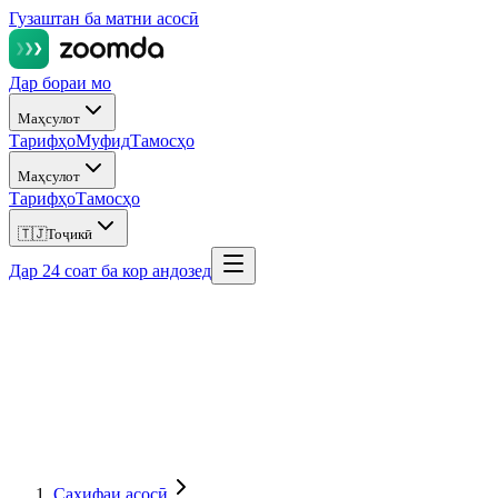
Гузаштан ба матни асосӣ
Дар бораи мо
Маҳсулот
Тарифҳо
Муфид
Тамосҳо
Маҳсулот
Тарифҳо
Тамосҳо
🇹🇯
Тоҷикӣ
Дар 24 соат ба кор андозед
Саҳифаи асосӣ