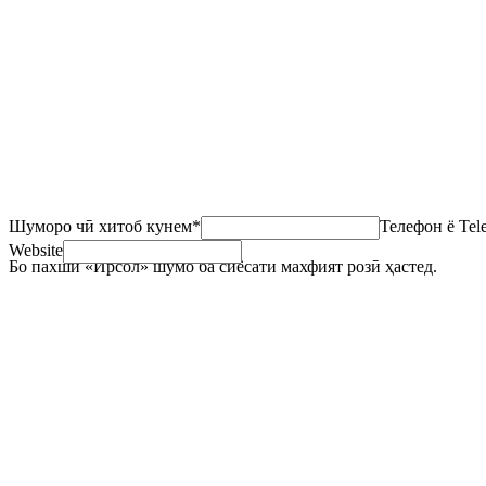
Launch
Шуморо чӣ хитоб кунем
*
Телефон ё Tel
Website
Бо пахши «Ирсол» шумо ба сиёсати махфият розӣ ҳастед.