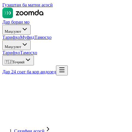
Гузаштан ба матни асосӣ
Дар бораи мо
Маҳсулот
Тарифҳо
Муфид
Тамосҳо
Маҳсулот
Тарифҳо
Тамосҳо
🇹🇯
Тоҷикӣ
Дар 24 соат ба кор андозед
Саҳифаи асосӣ