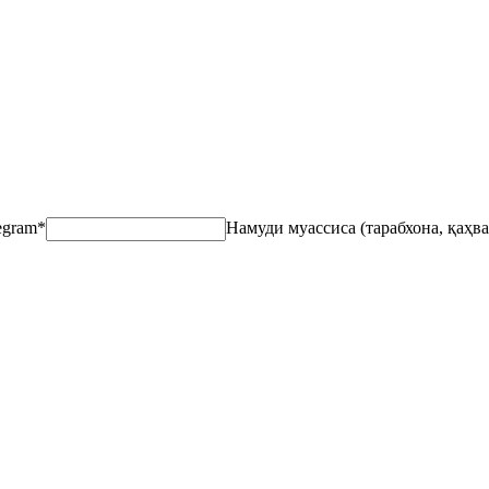
egram
*
Намуди муассиса (тарабхона, қаҳва