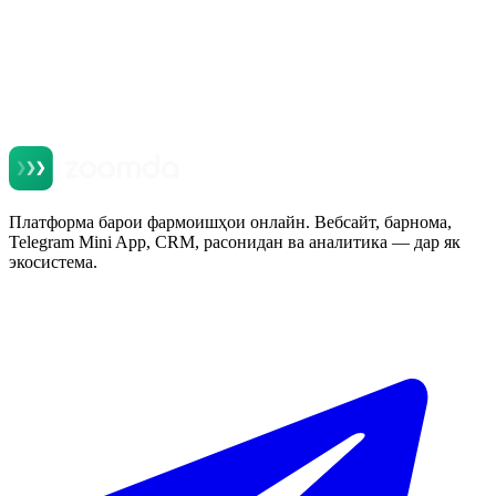
Паём
Website
Аризаро ирсол кунед
Бо ирсоли ариза шумо ба коркарди маълумот розӣ ҳастед. Ҳеҷ
фиристодан ва спам нест.
Платформа барои фармоишҳои онлайн. Вебсайт, барнома,
Telegram Mini App, CRM, расонидан ва аналитика — дар як
экосистема.