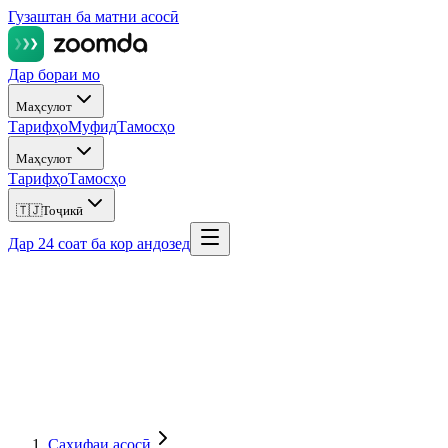
Гузаштан ба матни асосӣ
Дар бораи мо
Маҳсулот
Тарифҳо
Муфид
Тамосҳо
Маҳсулот
Тарифҳо
Тамосҳо
🇹🇯
Тоҷикӣ
Дар 24 соат ба кор андозед
Саҳифаи асосӣ