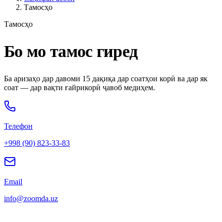
Тамосҳо
Тамосҳо
Бо мо тамос гиред
Ба аризаҳо дар давоми 15 дақиқа дар соатҳои корӣ ва дар як
соат — дар вақти ғайрикорӣ ҷавоб медиҳем.
Телефон
+998 (90) 823-33-83
Email
info@zoomda.uz