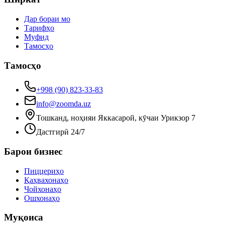
Дар бораи мо
Тарифҳо
Муфид
Тамосҳо
Тамосҳо
+998 (90) 823-33-83
info@zoomda.uz
Тошканд, ноҳияи Яккасарой, кӯчаи Урикзор 7
Дастгирӣ 24/7
Барои бизнес
Пиццериҳо
Қаҳвахонаҳо
Чойхонаҳо
Ошхонаҳо
Муқоиса