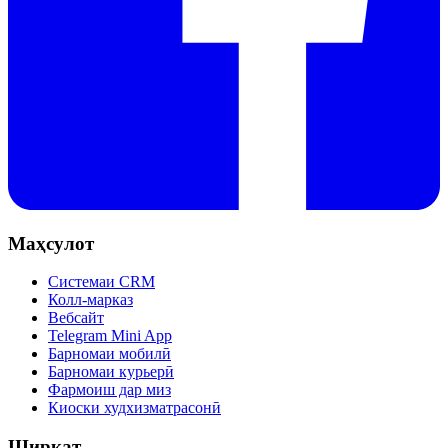
Маҳсулот
Системаи CRM
Колл-марказ
Вебсайт
Telegram Mini App
Барномаи мобилӣ
Барномаи курьерӣ
Фармоиш дар миз
Киоски худхизматрасонӣ
Ширкат