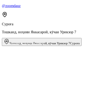
@zoomdauz
Суроға
Тошканд, ноҳияи Яккасарой, кӯчаи Урикзор 7
Ташкент
Улица Урикзор, 7 — Яндекс Карты
Тошканд, ноҳияи Яккасарой, кӯчаи Урикзор 7
Суроға
Ном
*
Телефон
*
Email
Намуди
тиҷорат