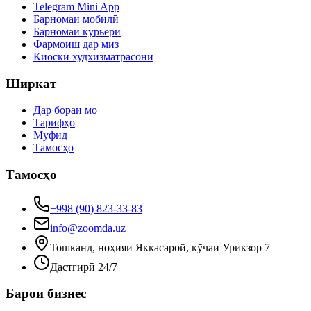
Telegram Mini App
Барномаи мобилӣ
Барномаи курьерӣ
Фармоиш дар миз
Киоски худхизматрасонӣ
Ширкат
Дар бораи мо
Тарифҳо
Муфид
Тамосҳо
Тамосҳо
+998 (90) 823-33-83
info@zoomda.uz
Тошканд, ноҳияи Яккасарой, кӯчаи Урикзор 7
Дастгирӣ 24/7
Барои бизнес