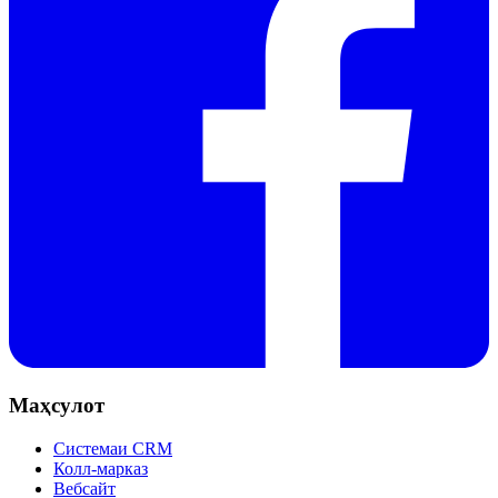
Маҳсулот
Системаи CRM
Колл-марказ
Вебсайт