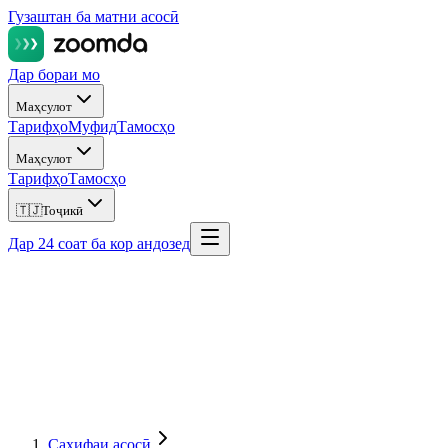
Гузаштан ба матни асосӣ
Дар бораи мо
Маҳсулот
Тарифҳо
Муфид
Тамосҳо
Маҳсулот
Тарифҳо
Тамосҳо
🇹🇯
Тоҷикӣ
Дар 24 соат ба кор андозед
Саҳифаи асосӣ