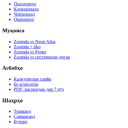
Пиццериҳо
Қаҳвахонаҳо
Чойхонаҳо
Ошхонаҳо
Муқоиса
Zoomda vs Neon Alisa
Zoomda + iiko
Zoomda vs Poster
Zoomda vs системаҳои дигар
Асбобҳо
Калкулятори сарфа
Бе агрегатор
PDF: расонидан дар 7 рӯз
Шаҳрҳо
Тошканд
Самарқанд
Бухоро