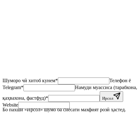
Шуморо чӣ хитоб кунем
*
Телефон ё
Telegram
*
Намуди муассиса (тарабхона,
қаҳвахона, фастфуд)
*
Ирсол
Website
Бо пахши «Ирсол» шумо ба сиёсати махфият розӣ ҳастед.