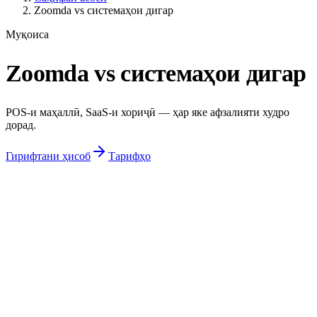
Zoomda vs системаҳои дигар
Муқоиса
Zoomda vs системаҳои дигар
POS-и маҳаллӣ, SaaS-и хориҷӣ — ҳар яке афзалияти худро
дорад.
Гирифтани ҳисоб
Тарифҳо