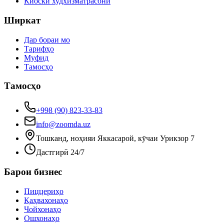
Киоски худхизматрасонӣ
Ширкат
Дар бораи мо
Тарифҳо
Муфид
Тамосҳо
Тамосҳо
+998 (90) 823-33-83
info@zoomda.uz
Тошканд, ноҳияи Яккасарой, кӯчаи Урикзор 7
Дастгирӣ 24/7
Барои бизнес
Пиццериҳо
Қаҳвахонаҳо
Чойхонаҳо
Ошхонаҳо