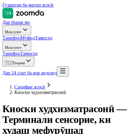
Гузаштан ба матни асосӣ
Дар бораи мо
Маҳсулот
Тарифҳо
Муфид
Тамосҳо
Маҳсулот
Тарифҳо
Тамосҳо
🇹🇯
Тоҷикӣ
Дар 24 соат ба кор андозед
Саҳифаи асосӣ
Киоски худхизматрасонӣ
Киоски худхизматрасонӣ —
Терминали сенсорие, ки
худаш мефурӯшад