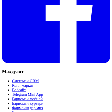
Маҳсулот
Системаи CRM
Колл-марказ
Вебсайт
Telegram Mini App
Барномаи мобилӣ
Барномаи курьерӣ
Фармоиш дар миз