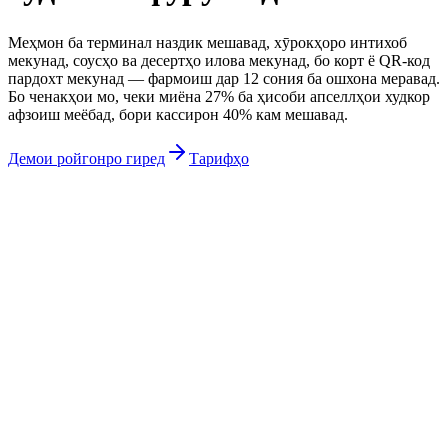
Меҳмон ба терминал наздик мешавад, хӯрокҳоро интихоб
мекунад, соусҳо ва десертҳо илова мекунад, бо корт ё QR-код
пардохт мекунад — фармоиш дар 12 сония ба ошхона меравад.
Бо ченакҳои мо, чеки миёна 27% ба ҳисоби апселлҳои худкор
афзоиш меёбад, бори кассирон 40% кам мешавад.
Демои ройгонро гиред
Тарифҳо