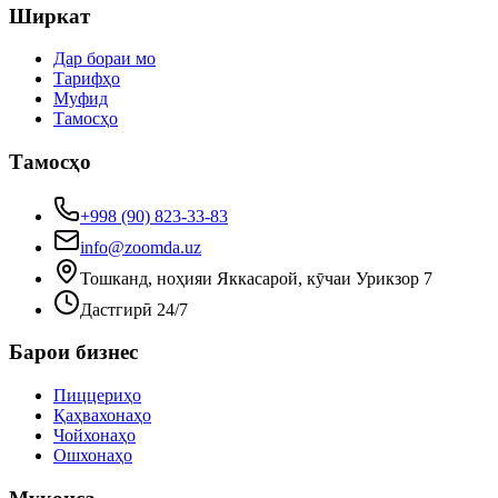
Ширкат
Дар бораи мо
Тарифҳо
Муфид
Тамосҳо
Тамосҳо
+998 (90) 823-33-83
info@zoomda.uz
Тошканд, ноҳияи Яккасарой, кӯчаи Урикзор 7
Дастгирӣ 24/7
Барои бизнес
Пиццериҳо
Қаҳвахонаҳо
Чойхонаҳо
Ошхонаҳо