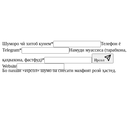
Employee adoption
7 days
Launch
Шуморо чӣ хитоб кунем
*
Телефон ё
Telegram
*
Намуди муассиса (тарабхона,
қаҳвахона, фастфуд)
*
Ирсол
Website
Бо пахши «Ирсол» шумо ба сиёсати махфият розӣ ҳастед.
+
+
+