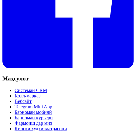
Маҳсулот
Системаи CRM
Колл-марказ
Вебсайт
Telegram Mini App
Барномаи мобилӣ
Барномаи курьерӣ
Фармоиш дар миз
Киоски худхизматрасонӣ