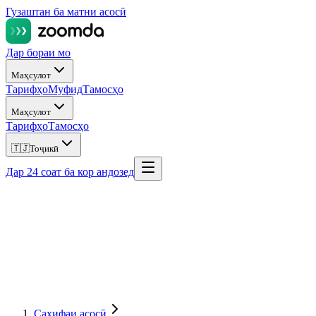
Гузаштан ба матни асосӣ
Дар бораи мо
Маҳсулот
Тарифҳо
Муфид
Тамосҳо
Маҳсулот
Тарифҳо
Тамосҳо
🇹🇯
Тоҷикӣ
Дар 24 соат ба кор андозед
Саҳифаи асосӣ