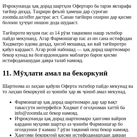
Иҷрокунанда ҳақ дорад шартҳои Офертаро ба тарзи яктарафа
тағйир диҳад. Таҳрири феълӣ ҳамеша дар суроғаи
zoomda.uz/offer дастрас аст. Санаи тағйири охирин дар қисми
болоии ҳуҷҷат нишон дода шудааст.
Тағйироти муҳим пас аз 14 рӯзи тақвимии нашр эътибор
пайдо мекунанд. Агар Фармоишгар пас аз ин сана истифодаи
Хидматро идома диҳад, ҳисоб мешавад, ки вай тағйиротро
қабул кардааст. Агар розӣ набошад — ҳақ дорад шартномаро
бекор кунад ва бозгардонидани маблағро барои қисми
истифоданашудаи давра талаб намояд.
11. Мӯҳлати амал ва бекоркунӣ
Шартнома аз лаҳзаи қабули Оферта эътибор пайдо мекунад ва
то лаҳзаи бекоркунӣ аз ҷониби ҳар як ҷониб амал мекунад.
Фармоишгар ҳақ дорад шартномаро дар ҳар вақт
тавассути интерфейси Хидмат ё огоҳномаи хаттӣ ба
info@zoomda.uz бекор намояд.
Иҷрокунанда ҳақ дорад шартномаро ҳангоми вайрон
кардани муҳими шартҳо аз ҷониби Фармоишгар бо
огоҳкунии ӯ камаш 7 рӯзи тақвимӣ пеш бекор намояд.
Ҳангоми бекоркунӣ қисми истифоданашудаи давраи