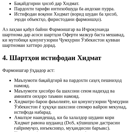
Бақайдгирии ҳисоб дар Хидмат.
Пардохти тарифи интихобшуда ба андозаи пурра.
Истифодаи воқеии Хидмат (ворид шудан ба ҳисоб,
эҷоди объектҳо, фиристодани фармоишҳо).
Аз лаҳзаи қабул байни Фармоишгар ва Иҷрокунанда
шартнома дар асоси шартҳои Оферти мазкур баста мешавад,
ки мутобиқи қонунгузории Ҷумҳурии Ӯзбекистон қувваи
шартномаи хаттиро дорад.
4. Шартҳои истифодаи Хидмат
Фармоишгар ӯҳдадор аст:
Маълумоти бақайдгирӣ ва пардохти саҳеҳ пешниҳод
намояд.
Маълумоти ҳисобро ба шахсони сеюм надиҳад ва
амнияти онҳоро таъмин намояд.
Хидматро барои фаъолияте, ки қонунгузории Ҷумҳурии
Ӯзбекистон ё ҳуқуқи шахсони сеюмро вайрон мекунад,
истифода набарад.
Амалҳое наандешад, ки ба халалдор шудани кори
Хидмат равона шудаанд (DoS, кӯшишҳои дастрасии
ғайримуҷоз, инъексияҳо, муҳандисии баръакс).