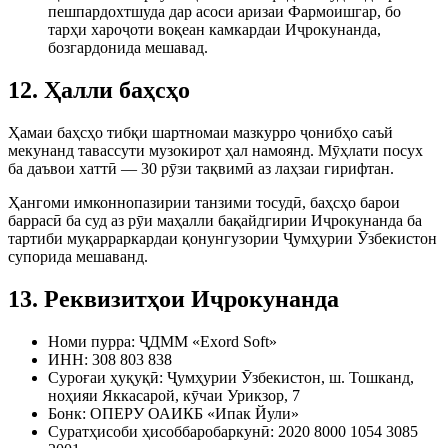
пешпардохтшуда дар асоси аризаи Фармоишгар, бо
тарҳи хароҷоти воқеан камкардаи Иҷрокунанда,
бозгардонида мешавад.
12. Ҳалли баҳсҳо
Ҳамаи баҳсҳо тибқи шартномаи мазкурро ҷонибҳо саъй
мекунанд тавассути музокирот ҳал намоянд. Мӯҳлати посух
ба даъвои хаттӣ — 30 рӯзи тақвимӣ аз лаҳзаи гирифтан.
Ҳангоми имконнопазирии танзими тосудӣ, баҳсҳо барои
баррасӣ ба суд аз рӯи маҳалли бақайдгирии Иҷрокунанда ба
тартиби муқарраркардаи қонунгузории Ҷумҳурии Ӯзбекистон
супорида мешаванд.
13. Реквизитҳои Иҷрокунанда
Номи пурра: ҶДММ «Exord Soft»
ИНН: 308 803 838
Суроғаи ҳуқуқӣ: Ҷумҳурии Ӯзбекистон, ш. Тошканд,
ноҳияи Яккасарой, кӯчаи Урикзор, 7
Бонк: ОПЕРУ ОАИКБ «Ипак Йули»
Суратҳисоби ҳисоббаробаркунӣ: 2020 8000 1054 3085