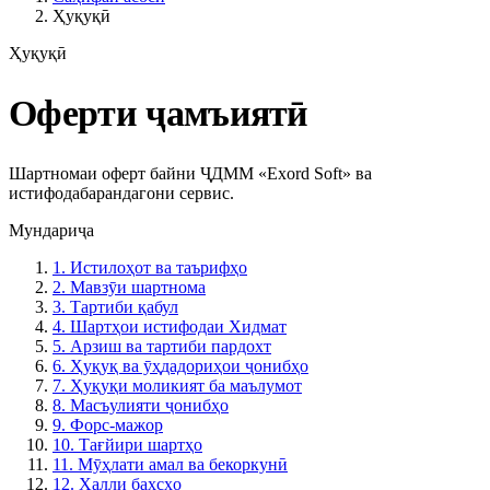
Ҳуқуқӣ
Ҳуқуқӣ
Оферти ҷамъиятӣ
Шартномаи оферт байни ҶДММ «Exord Soft» ва
истифодабарандагони сервис.
Мундариҷа
1. Истилоҳот ва таърифҳо
2. Мавзӯи шартнома
3. Тартиби қабул
4. Шартҳои истифодаи Хидмат
5. Арзиш ва тартиби пардохт
6. Ҳуқуқ ва ӯҳдадориҳои ҷонибҳо
7. Ҳуқуқи моликият ба маълумот
8. Масъулияти ҷонибҳо
9. Форс-мажор
10. Тағйири шартҳо
11. Мӯҳлати амал ва бекоркунӣ
12. Ҳалли баҳсҳо