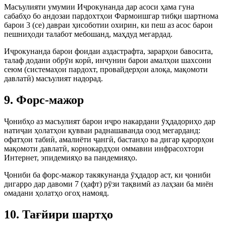
Масъулияти умумии Иҷрокунанда дар асоси ҳама гуна
сабабҳо бо андозаи пардохтҳои Фармоишгар тибқи шартнома
барои 3 (се) давраи ҳисоботии охирин, ки пеш аз асос барои
пешниҳоди талабот мебошанд, маҳдуд мегардад.
Иҷрокунанда барои фоидаи аздастрафта, зарарҳои бавосита,
талаф додани обрӯи корӣ, инчунин барои амалҳои шахсони
сеюм (системаҳои пардохт, провайдерҳои алоқа, мақомоти
давлатӣ) масъулият надорад.
9. Форс-мажор
Ҷонибҳо аз масъулият барои иҷро накардани ӯҳдадориҳо дар
натиҷаи ҳолатҳои қувваи раднашаванда озод мегарданд:
офатҳои табиӣ, амалиёти ҷангӣ, бастанҳо ва дигар қарорҳои
мақомоти давлатӣ, корнокардҳои оммавии инфрасохтори
Интернет, эпидемияҳо ва пандемияҳо.
Ҷониби ба форс-мажор такякунанда ӯҳдадор аст, ки ҷониби
дигарро дар давоми 7 (ҳафт) рӯзи тақвимӣ аз лаҳзаи ба миён
омадани ҳолатҳо огоҳ намояд.
10. Тағйири шартҳо