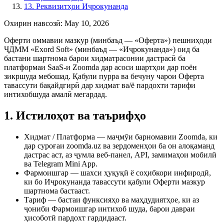
13. Реквизитҳои Иҷрокунанда
Охирин навсозӣ
:
May 10, 2026
Оферти оммавии мазкур (минбаъд — «Оферта») пешниҳоди
ҶДММ «Exord Soft» (минбаъд — «Иҷрокунанда») оид ба
бастани шартнома барои хидматрасонии дастрасӣ ба
платформаи SaaS-и Zoomda дар асоси шартҳои дар поён
зикршуда мебошад. Қабули пурра ва бечуну чарои Оферта
тавассути бақайдгирӣ дар хидмат ва/ё пардохти тарифи
интихобшуда амалӣ мегардад.
1. Истилоҳот ва таърифҳо
Хидмат / Платформа — маҷмӯи барномавии Zoomda, ки
дар суроғаи zoomda.uz ва зердоменҳои ба он алоқаманд
дастрас аст, аз ҷумла веб-панел, API, замимаҳои мобилӣ
ва Telegram Mini App.
Фармоишгар — шахси ҳуқуқӣ ё соҳибкори инфиродӣ,
ки бо Иҷрокунанда тавассути қабули Оферти мазкур
шартнома бастааст.
Тариф — бастаи функсияҳо ва маҳдудиятҳое, ки аз
ҷониби Фармоишгар интихоб шуда, барои давраи
ҳисоботӣ пардохт гардидааст.