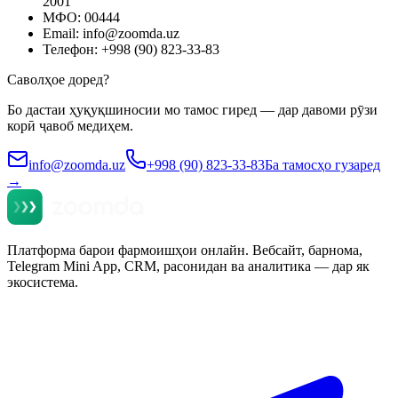
2001
МФО: 00444
Email: info@zoomda.uz
Телефон: +998 (90) 823-33-83
Саволҳое доред?
Бо дастаи ҳуқуқшиносии мо тамос гиред — дар давоми рӯзи
корӣ ҷавоб медиҳем.
info@zoomda.uz
+998 (90) 823-33-83
Ба тамосҳо гузаред
→
Платформа барои фармоишҳои онлайн. Вебсайт, барнома,
Telegram Mini App, CRM, расонидан ва аналитика — дар як
экосистема.