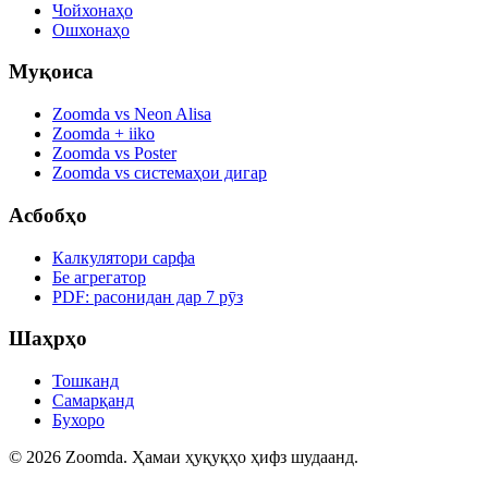
Чойхонаҳо
Ошхонаҳо
Муқоиса
Zoomda vs Neon Alisa
Zoomda + iiko
Zoomda vs Poster
Zoomda vs системаҳои дигар
Асбобҳо
Калкулятори сарфа
Бе агрегатор
PDF: расонидан дар 7 рӯз
Шаҳрҳо
Тошканд
Самарқанд
Бухоро
© 2026 Zoomda. Ҳамаи ҳуқуқҳо ҳифз шудаанд.