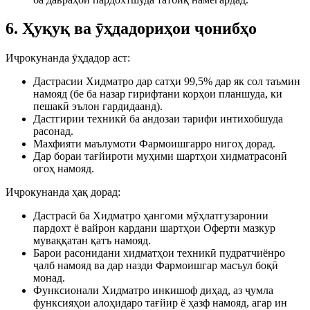
6. Ҳуқуқ ва ӯҳдадориҳои ҷонибҳо
Иҷрокунанда ӯҳдадор аст:
Дастрасии Хидматро дар сатҳи 99,5% дар як сол таъмин
намояд (бе ба назар гирифтани корҳои планшуда, ки
пешакӣ эълон гардидаанд).
Дастгирии техникӣ ба андозаи тарифи интихобшуда
расонад.
Махфияти маълумоти Фармоишгарро нигоҳ дорад.
Дар бораи тағйироти муҳими шартҳои хидматрасонӣ
огоҳ намояд.
Иҷрокунанда ҳақ дорад:
Дастрасӣ ба Хидматро ҳангоми мӯҳлатгузаронии
пардохт ё вайрон кардани шартҳои Оферти мазкур
муваққатан қатъ намояд.
Барои расонидани хидматҳои техникӣ пудратчиёнро
ҷалб намояд ва дар назди Фармоишгар масъул боқӣ
монад.
Функсионали Хидматро инкишоф диҳад, аз ҷумла
функсияҳои алоҳидаро тағйир ё ҳазф намояд, агар ин