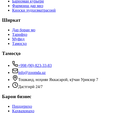
Барномаи курьерӣ
Фармоиш дар миз
Киоски худхизматрасонӣ
Ширкат
Дар бораи мо
Тарифҳо
Муфид
Тамосҳо
Тамосҳо
+998 (90) 823-33-83
info@zoomda.uz
Тошканд, ноҳияи Яккасарой, кӯчаи Урикзор 7
Дастгирӣ 24/7
Барои бизнес
Пиццериҳо
Қаҳвахонаҳо