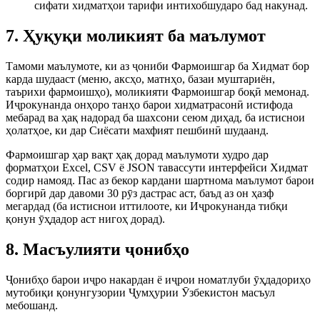
сифати хидматҳои тарифи интихобшударо бад накунад.
7. Ҳуқуқи моликият ба маълумот
Тамоми маълумоте, ки аз ҷониби Фармоишгар ба Хидмат бор
карда шудааст (меню, аксҳо, матнҳо, базаи муштариён,
таърихи фармоишҳо), моликияти Фармоишгар боқӣ мемонад.
Иҷрокунанда онҳоро танҳо барои хидматрасонӣ истифода
мебарад ва ҳақ надорад ба шахсони сеюм диҳад, ба истиснои
ҳолатҳое, ки дар Сиёсати махфият пешбинӣ шудаанд.
Фармоишгар ҳар вақт ҳақ дорад маълумоти худро дар
форматҳои Excel, CSV ё JSON тавассути интерфейси Хидмат
содир намояд. Пас аз бекор кардани шартнома маълумот барои
боргирӣ дар давоми 30 рӯз дастрас аст, баъд аз он ҳазф
мегардад (ба истиснои иттилооте, ки Иҷрокунанда тибқи
қонун ӯҳдадор аст нигоҳ дорад).
8. Масъулияти ҷонибҳо
Ҷонибҳо барои иҷро накардан ё иҷрои номатлуби ӯҳдадориҳо
мутобиқи қонунгузории Ҷумҳурии Ӯзбекистон масъул
мебошанд.