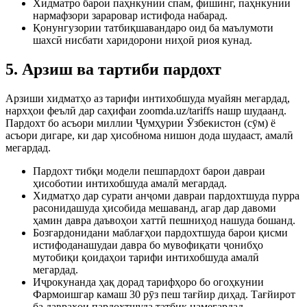
Хидматро барои паҳнкунии спам, фишинг, паҳнкунии
нармафзори зараровар истифода набарад.
Қонунгузории татбиқшавандаро оид ба маълумоти
шахсӣ нисбати харидорони ниҳоӣ риоя кунад.
5. Арзиш ва тартиби пардохт
Арзиши хидматҳо аз тарифи интихобшуда муайян мегардад,
нархҳои феълӣ дар саҳифаи zoomda.uz/tariffs нашр шудаанд.
Пардохт бо асъори миллии Ҷумҳурии Ӯзбекистон (сӯм) ё
асъори дигаре, ки дар ҳисобнома нишон дода шудааст, амалӣ
мегардад.
Пардохт тибқи модели пешпардохт барои давраи
ҳисоботии интихобшуда амалӣ мегардад.
Хидматҳо дар сурати анҷоми давраи пардохтшуда пурра
расонидашуда ҳисобида мешаванд, агар дар давоми
ҳамин давра даъвоҳои хаттӣ пешниҳод нашуда бошанд.
Бозгардонидани маблағҳои пардохтшуда барои қисми
истифоданашудаи давра бо мувофиқати ҷонибҳо
мутобиқи қоидаҳои тарифи интихобшуда амалӣ
мегардад.
Иҷрокунанда ҳақ дорад тарифҳоро бо огоҳкунии
Фармоишгар камаш 30 рӯз пеш тағйир диҳад. Тағйирот
ба давраҳои пардохтшуда татбиқ намегардад.