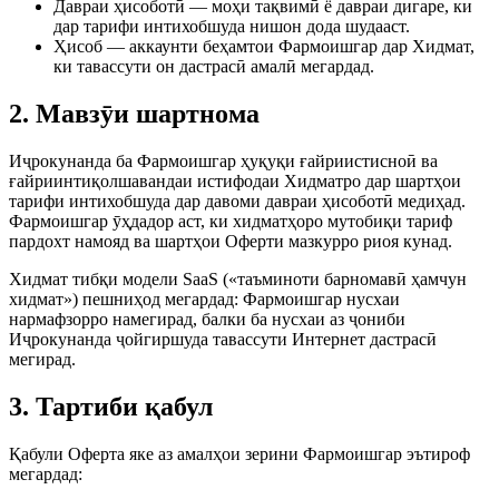
Давраи ҳисоботӣ — моҳи тақвимӣ ё давраи дигаре, ки
дар тарифи интихобшуда нишон дода шудааст.
Ҳисоб — аккаунти беҳамтои Фармоишгар дар Хидмат,
ки тавассути он дастрасӣ амалӣ мегардад.
2. Мавзӯи шартнома
Иҷрокунанда ба Фармоишгар ҳуқуқи ғайриистисноӣ ва
ғайриинтиқолшавандаи истифодаи Хидматро дар шартҳои
тарифи интихобшуда дар давоми давраи ҳисоботӣ медиҳад.
Фармоишгар ӯҳдадор аст, ки хидматҳоро мутобиқи тариф
пардохт намояд ва шартҳои Оферти мазкурро риоя кунад.
Хидмат тибқи модели SaaS («таъминоти барномавӣ ҳамчун
хидмат») пешниҳод мегардад: Фармоишгар нусхаи
нармафзорро намегирад, балки ба нусхаи аз ҷониби
Иҷрокунанда ҷойгиршуда тавассути Интернет дастрасӣ
мегирад.
3. Тартиби қабул
Қабули Оферта яке аз амалҳои зерини Фармоишгар эътироф
мегардад: