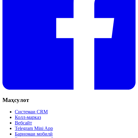
Маҳсулот
Системаи CRM
Колл-марказ
Вебсайт
Telegram Mini App
Барномаи мобилӣ