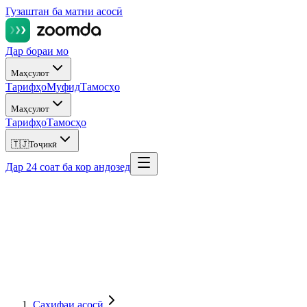
Гузаштан ба матни асосӣ
Дар бораи мо
Маҳсулот
Тарифҳо
Муфид
Тамосҳо
Маҳсулот
Тарифҳо
Тамосҳо
🇹🇯
Тоҷикӣ
Дар 24 соат ба кор андозед
Саҳифаи асосӣ