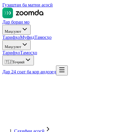
Гузаштан ба матни асосӣ
Дар бораи мо
Маҳсулот
Тарифҳо
Муфид
Тамосҳо
Маҳсулот
Тарифҳо
Тамосҳо
🇹🇯
Тоҷикӣ
Дар 24 соат ба кор андозед
Саҳифаи асосӣ