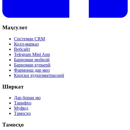
Маҳсулот
Системаи CRM
Колл-марказ
Вебсайт
Telegram Mini App
Барномаи мобилӣ
Барномаи курьерӣ
Фармоиш дар миз
Киоски худхизматрасонӣ
Ширкат
Дар бораи мо
Тарифҳо
Муфид
Тамосҳо
Тамосҳо