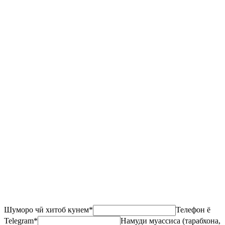
Own or Yandex Go
Шуморо чӣ хитоб кунем
*
Телефон ё
Telegram
*
Намуди муассиса (тарабхона,