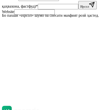
қаҳвахона, фастфуд)
*
Ирсол
Website
Бо пахши «Ирсол» шумо ба сиёсати махфият розӣ ҳастед.
+
+
+
+