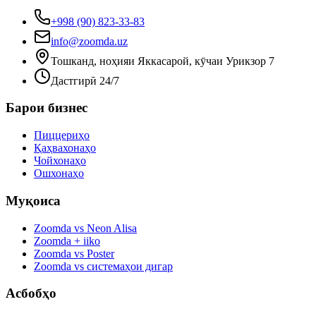
+998 (90) 823-33-83
info@zoomda.uz
Тошканд, ноҳияи Яккасарой, кӯчаи Урикзор 7
Дастгирӣ 24/7
Барои бизнес
Пиццериҳо
Қаҳвахонаҳо
Чойхонаҳо
Ошхонаҳо
Муқоиса
Zoomda vs Neon Alisa
Zoomda + iiko
Zoomda vs Poster
Zoomda vs системаҳои дигар
Асбобҳо