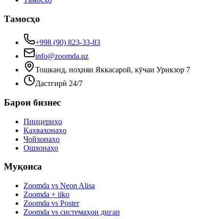
Тамосҳо
+998 (90) 823-33-83
info@zoomda.uz
Тошканд, ноҳияи Яккасарой, кӯчаи Урикзор 7
Дастгирӣ 24/7
Барои бизнес
Пиццериҳо
Қаҳвахонаҳо
Чойхонаҳо
Ошхонаҳо
Муқоиса
Zoomda vs Neon Alisa
Zoomda + iiko
Zoomda vs Poster
Zoomda vs системаҳои дигар