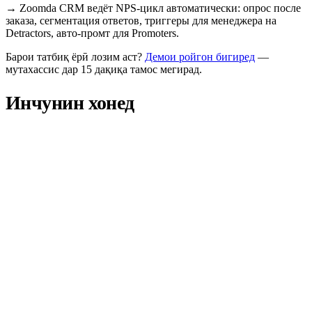
→
Zoomda CRM ведёт NPS-цикл автоматически: опрос после
заказа, сегментация ответов, триггеры для менеджера на
Detractors, авто-промт для Promoters.
Барои татбиқ ёрӣ лозим аст?
Демои ройгон бигиред
—
мутахассис дар 15 дақиқа тамос мегирад.
Инчунин хонед