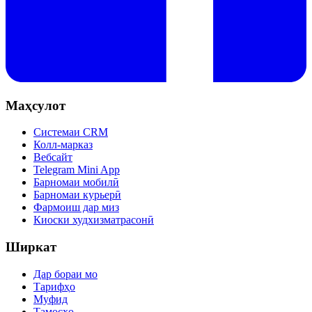
Маҳсулот
Системаи CRM
Колл-марказ
Вебсайт
Telegram Mini App
Барномаи мобилӣ
Барномаи курьерӣ
Фармоиш дар миз
Киоски худхизматрасонӣ
Ширкат
Дар бораи мо
Тарифҳо
Муфид
Тамосҳо