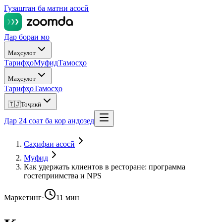
Гузаштан ба матни асосӣ
Дар бораи мо
Маҳсулот
Тарифҳо
Муфид
Тамосҳо
Маҳсулот
Тарифҳо
Тамосҳо
🇹🇯
Тоҷикӣ
Дар 24 соат ба кор андозед
Саҳифаи асосӣ
Муфид
Как удержать клиентов в ресторане: программа
гостеприимства и NPS
Маркетинг
·
11 мин