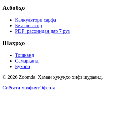
Асбобҳо
Калкулятори сарфа
Бе агрегатор
PDF: расонидан дар 7 рӯз
Шаҳрҳо
Тошканд
Самарқанд
Бухоро
© 2026 Zoomda. Ҳамаи ҳуқуқҳо ҳифз шудаанд.
Сиёсати махфият
Оферта