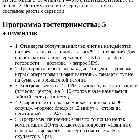
ценовые. Поэтому скидки не вернут гостя — нужна
системная работа с сервисом.
Программа гостеприимства: 5
элементов
1. Стандарты обслуживания: чек-лист на каждый этап
(встреча → заказ → подача → расчёт → прощание). Для
онлайн-заказов: подтверждение → ETA → push о
готовности → доставка → запрос NPS.
2. Тренировка персонала: каждые 2 недели — ролевые
игры с операторами и официантами. Стандарты тут не
на бумаге, а в мышечной памяти.
3. Контроль качества: 5–10% заказов слушаются в записи
(для колл-центра), на 5–10 столов в зале назначается
тайный гость раз в месяц.
4. Скоростные стандарты: «подача напитков за 90
секунд», «горячее блюдо за 12 минут», «отзыв на
негативный — за 24 часа».
5. Программа извинений: если что-то пошло не так —
компенсация ДО того, как гость попросит. «Извините,
ваш заказ задержался — десерт за наш счёт». Это
окупается в 5 раз.