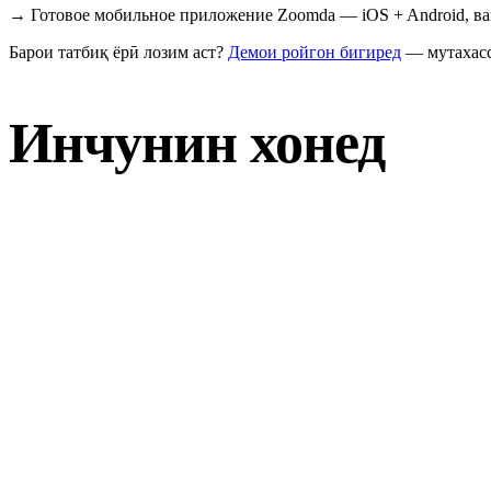
→
Готовое мобильное приложение Zoomda — iOS + Android, ваш 
Барои татбиқ ёрӣ лозим аст?
Демои ройгон бигиред
— мутахасс
Инчунин хонед