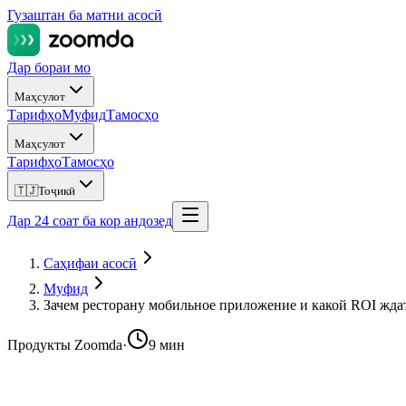
Гузаштан ба матни асосӣ
Дар бораи мо
Маҳсулот
Тарифҳо
Муфид
Тамосҳо
Маҳсулот
Тарифҳо
Тамосҳо
🇹🇯
Тоҷикӣ
Дар 24 соат ба кор андозед
Саҳифаи асосӣ
Муфид
Зачем ресторану мобильное приложение и какой ROI жда
Продукты Zoomda
·
9 мин