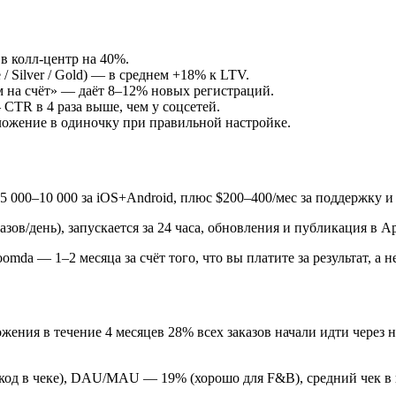
в колл-центр на 40%.
 Silver / Gold) — в среднем +18% к LTV.
м на счёт» — даёт 8–12% новых регистраций.
 CTR в 4 раза выше, чем у соцсетей.
ложение в одиночку при правильной настройке.
5 000–10 000 за iOS+Android, плюс $200–400/мес за поддержку и
ов/день), запускается за 24 часа, обновления и публикация в App
da — 1–2 месяца за счёт того, что вы платите за результат, а не
ожения в течение 4 месяцев 28% всех заказов начали идти через 
R-код в чеке), DAU/MAU — 19% (хорошо для F&B), средний чек в