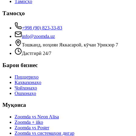
Тамосҳо
Тамосҳо
+998 (90) 823-33-83
info@zoomda.uz
Тошканд, ноҳияи Яккасарой, кӯчаи Урикзор 7
Дастгирӣ 24/7
Барои бизнес
Пиццериҳо
Қаҳвахонаҳо
Чойхонаҳо
Ошхонаҳо
Муқоиса
Zoomda vs Neon Alisa
Zoomda + iiko
Zoomda vs Poster
Zoomda vs системаҳои дигар