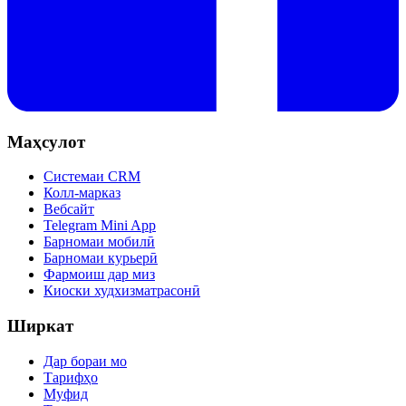
Маҳсулот
Системаи CRM
Колл-марказ
Вебсайт
Telegram Mini App
Барномаи мобилӣ
Барномаи курьерӣ
Фармоиш дар миз
Киоски худхизматрасонӣ
Ширкат
Дар бораи мо
Тарифҳо
Муфид