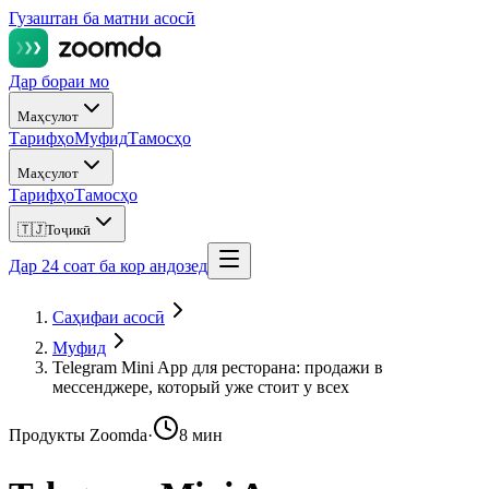
Гузаштан ба матни асосӣ
Дар бораи мо
Маҳсулот
Тарифҳо
Муфид
Тамосҳо
Маҳсулот
Тарифҳо
Тамосҳо
🇹🇯
Тоҷикӣ
Дар 24 соат ба кор андозед
Саҳифаи асосӣ
Муфид
Telegram Mini App для ресторана: продажи в
мессенджере, который уже стоит у всех
Продукты Zoomda
·
8 мин