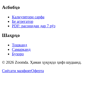
Асбобҳо
Калкулятори сарфа
Бе агрегатор
PDF: расонидан дар 7 рӯз
Шаҳрҳо
Тошканд
Самарқанд
Бухоро
© 2026 Zoomda. Ҳамаи ҳуқуқҳо ҳифз шудаанд.
Сиёсати махфият
Оферта