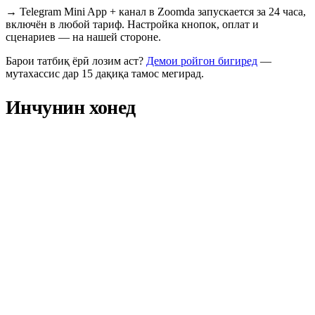
→
Telegram Mini App + канал в Zoomda запускается за 24 часа,
включён в любой тариф. Настройка кнопок, оплат и
сценариев — на нашей стороне.
Барои татбиқ ёрӣ лозим аст?
Демои ройгон бигиред
—
мутахассис дар 15 дақиқа тамос мегирад.
Инчунин хонед