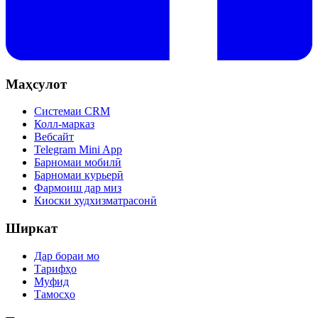
Маҳсулот
Системаи CRM
Колл-марказ
Вебсайт
Telegram Mini App
Барномаи мобилӣ
Барномаи курьерӣ
Фармоиш дар миз
Киоски худхизматрасонӣ
Ширкат
Дар бораи мо
Тарифҳо
Муфид
Тамосҳо