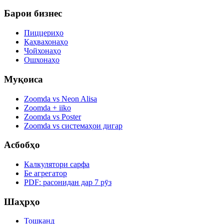
Барои бизнес
Пиццериҳо
Қаҳвахонаҳо
Чойхонаҳо
Ошхонаҳо
Муқоиса
Zoomda vs Neon Alisa
Zoomda + iiko
Zoomda vs Poster
Zoomda vs системаҳои дигар
Асбобҳо
Калкулятори сарфа
Бе агрегатор
PDF: расонидан дар 7 рӯз
Шаҳрҳо
Тошканд