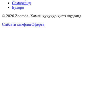
Самарқанд
Бухоро
© 2026 Zoomda. Ҳамаи ҳуқуқҳо ҳифз шудаанд.
Сиёсати махфият
Оферта