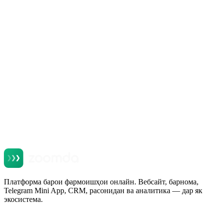
Telegram Mini App для ресторана: продажи в
мессенджере, который уже стоит у всех
Хондан
Платформа барои фармоишҳои онлайн. Вебсайт, барнома,
Telegram Mini App, CRM, расонидан ва аналитика — дар як
экосистема.