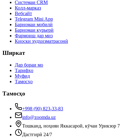
Системаи CRM
Колл-марказ
Вебсайт
Telegram Mini App
Барномаи мобилӣ
Барномаи курьерӣ
Фармоиш дар миз
Киоски худхизматрасонӣ
Ширкат
Дар бораи мо
Тарифҳо
Муфид
Тамосҳо
Тамосҳо
+998 (90) 823-33-83
info@zoomda.uz
Тошканд, ноҳияи Яккасарой, кӯчаи Урикзор 7
Дастгирӣ 24/7