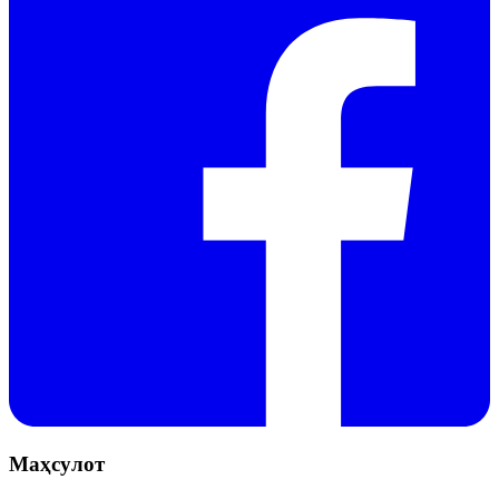
Маҳсулот