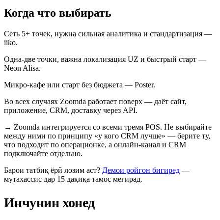
Когда что выбирать
Сеть 5+ точек, нужна сильная аналитика и стандартизация —
iiko.
Одна-две точки, важна локализация UZ и быстрый старт —
Neon Alisa.
Микро-кафе или старт без бюджета — Poster.
Во всех случаях Zoomda работает поверх — даёт сайт,
приложение, CRM, доставку через API.
→
Zoomda интегрируется со всеми тремя POS. Не выбирайте
между ними по принципу «у кого CRM лучше» — берите ту,
что подходит по операционке, а онлайн-канал и CRM
подключайте отдельно.
Барои татбиқ ёрӣ лозим аст?
Демои ройгон бигиред
—
мутахассис дар 15 дақиқа тамос мегирад.
Инчунин хонед