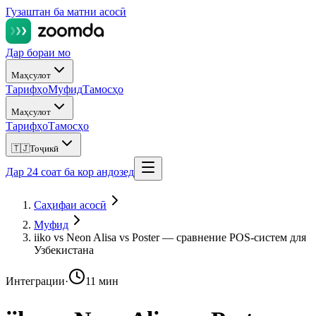
Гузаштан ба матни асосӣ
Дар бораи мо
Маҳсулот
Тарифҳо
Муфид
Тамосҳо
Маҳсулот
Тарифҳо
Тамосҳо
🇹🇯
Тоҷикӣ
Дар 24 соат ба кор андозед
Саҳифаи асосӣ
Муфид
iiko vs Neon Alisa vs Poster — сравнение POS-систем для
Узбекистана
Интеграции
·
11 мин