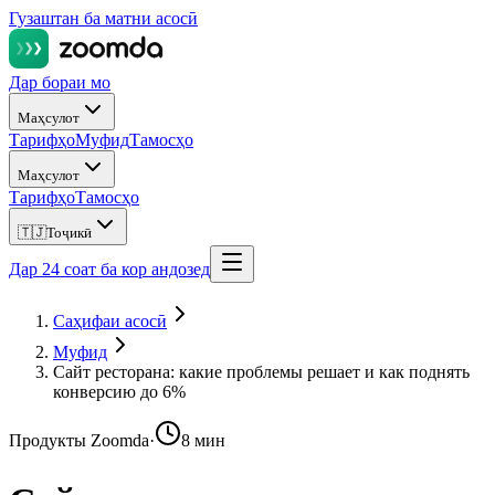
Гузаштан ба матни асосӣ
Дар бораи мо
Маҳсулот
Тарифҳо
Муфид
Тамосҳо
Маҳсулот
Тарифҳо
Тамосҳо
🇹🇯
Тоҷикӣ
Дар 24 соат ба кор андозед
Саҳифаи асосӣ
Муфид
Сайт ресторана: какие проблемы решает и как поднять
конверсию до 6%
Продукты Zoomda
·
8 мин