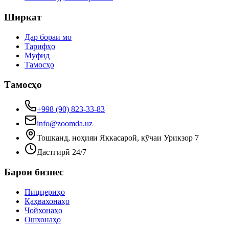
Ширкат
Дар бораи мо
Тарифҳо
Муфид
Тамосҳо
Тамосҳо
+998 (90) 823-33-83
info@zoomda.uz
Тошканд, ноҳияи Яккасарой, кӯчаи Урикзор 7
Дастгирӣ 24/7
Барои бизнес
Пиццериҳо
Қаҳвахонаҳо
Чойхонаҳо
Ошхонаҳо