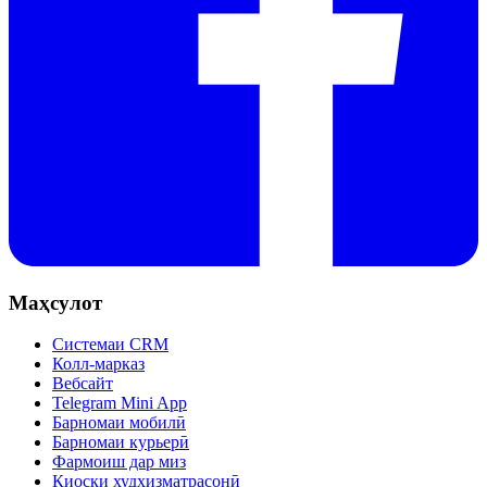
Маҳсулот
Системаи CRM
Колл-марказ
Вебсайт
Telegram Mini App
Барномаи мобилӣ
Барномаи курьерӣ
Фармоиш дар миз
Киоски худхизматрасонӣ