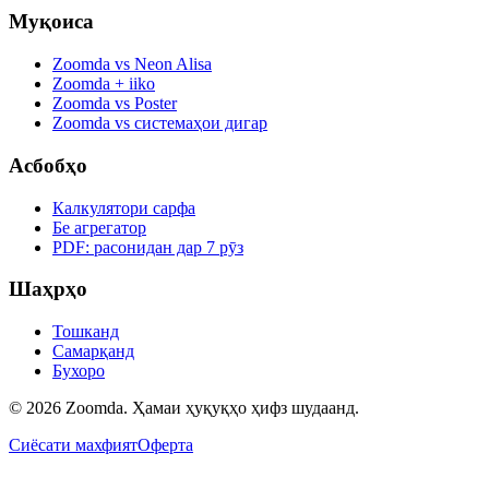
Муқоиса
Zoomda vs Neon Alisa
Zoomda + iiko
Zoomda vs Poster
Zoomda vs системаҳои дигар
Асбобҳо
Калкулятори сарфа
Бе агрегатор
PDF: расонидан дар 7 рӯз
Шаҳрҳо
Тошканд
Самарқанд
Бухоро
© 2026 Zoomda. Ҳамаи ҳуқуқҳо ҳифз шудаанд.
Сиёсати махфият
Оферта