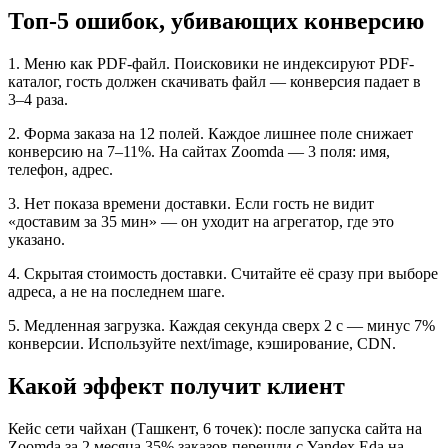
Топ-5 ошибок, убивающих конверсию
1. Меню как PDF-файл. Поисковики не индексируют PDF-
каталог, гость должен скачивать файл — конверсия падает в
3–4 раза.
2. Форма заказа на 12 полей. Каждое лишнее поле снижает
конверсию на 7–11%. На сайтах Zoomda — 3 поля: имя,
телефон, адрес.
3. Нет показа времени доставки. Если гость не видит
«доставим за 35 мин» — он уходит на агрегатор, где это
указано.
4. Скрытая стоимость доставки. Считайте её сразу при выборе
адреса, а не на последнем шаге.
5. Медленная загрузка. Каждая секунда сверх 2 с — минус 7%
конверсии. Используйте next/image, кэширование, CDN.
Какой эффект получит клиент
Кейс сети чайхан (Ташкент, 6 точек): после запуска сайта на
Zoomda за 2 месяца 35% заказов перешли с Yandex Eda на