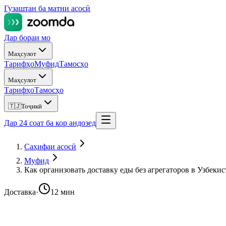
Гузаштан ба матни асосӣ
Дар бораи мо
Маҳсулот
Тарифҳо
Муфид
Тамосҳо
Маҳсулот
Тарифҳо
Тамосҳо
🇹🇯
Тоҷикӣ
Дар 24 соат ба кор андозед
Саҳифаи асосӣ
Муфид
Как организовать доставку еды без агрегаторов в Узбекис
Доставка
·
12 мин