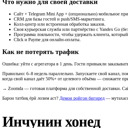
Что нужно для своей доставки
Сайт + Telegram Mini App + (опционально) мобильное при
CRM для базы гостей и push/SMS-маркетинга.
Колл-центр или встроенная обработка заказов.
Своя курьерская служба или партнёрство с Yandex Go (без
Программа лояльности, чтобы удержать клиента, который
Click и Payme для онлайн-оплаты.
Как не потерять трафик
Ошибка: уйти с агрегатора в 1 день. Гости привыкли заказыва
Правильно: 6–8 недель параллельно. Запускаете свой канал, по
когда свой канал даёт 50%+ от целевого объёма — снижаете при
→
Zoomda — готовая платформа для собственной доставки. Сай
Барои татбиқ ёрӣ лозим аст?
Демои ройгон бигиред
— мутахасс
Инчунин хонед