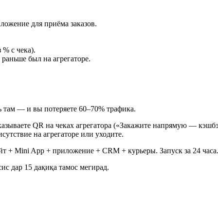
ложение для приёма заказов.
 % с чека).
 раньше был на агрегаторе.
ть там — и вы потеряете 60–70% трафика.
казываете QR на чеках агрегатора («Закажите напрямую — кэшбэк
сутствие на агрегаторе или уходите.
т + Mini App + приложение + CRM + курьеры. Запуск за 24 часа
ис дар 15 дақиқа тамос мегирад.