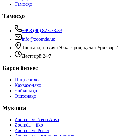
Тамосҳо
Тамосҳо
+998 (90) 823-33-83
info@zoomda.uz
Тошканд, ноҳияи Яккасарой, кӯчаи Урикзор 7
Дастгирӣ 24/7
Барои бизнес
Пиццериҳо
Қаҳвахонаҳо
Чойхонаҳо
Ошхонаҳо
Муқоиса
Zoomda vs Neon Alisa
Zoomda + iiko
Zoomda vs Poster
Zoomda vs системаҳои дигар