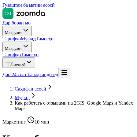
Гузаштан ба матни асосӣ
Дар бораи мо
Маҳсулот
Тарифҳо
Муфид
Тамосҳо
Маҳсулот
Тарифҳо
Тамосҳо
🇹🇯
Тоҷикӣ
Дар 24 соат ба кор андозед
Саҳифаи асосӣ
Муфид
Как работать с отзывами на 2GIS, Google Maps и Yandex
Maps
Маркетинг
·
10 мин