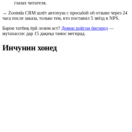
глазах читателя.
→
Zoomda CRM шлёт автопуш с просьбой об отзыве через 24
часа после заказа, только тем, кто поставил 5 звёзд в NPS.
Барои татбиқ ёрӣ лозим аст?
Демои ройгон бигиред
—
мутахассис дар 15 дақиқа тамос мегирад.
Инчунин хонед