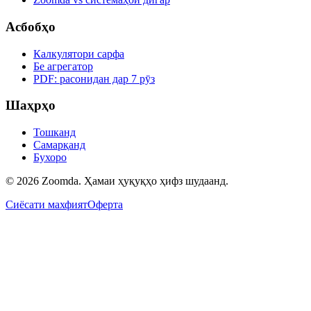
Асбобҳо
Калкулятори сарфа
Бе агрегатор
PDF: расонидан дар 7 рӯз
Шаҳрҳо
Тошканд
Самарқанд
Бухоро
© 2026 Zoomda. Ҳамаи ҳуқуқҳо ҳифз шудаанд.
Сиёсати махфият
Оферта