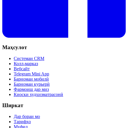
Маҳсулот
Системаи CRM
Колл-марказ
Вебсайт
Telegram Mini App
Барномаи мобилӣ
Барномаи курьерӣ
Фармоиш дар миз
Киоски худхизматрасонӣ
Ширкат
Дар бораи мо
Тарифҳо
Муфид