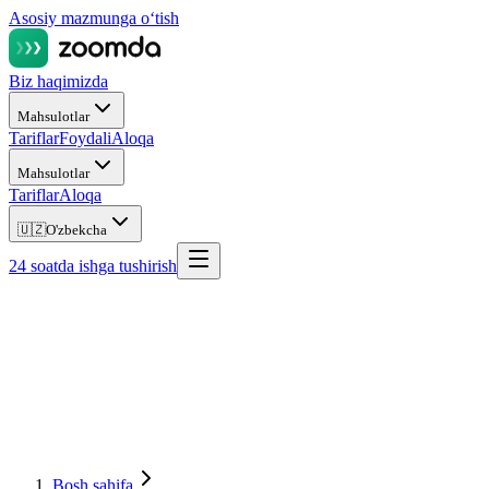
Asosiy mazmunga oʻtish
Biz haqimizda
Mahsulotlar
Tariflar
Foydali
Aloqa
Mahsulotlar
Tariflar
Aloqa
🇺🇿
O'zbekcha
24 soatda ishga tushirish
Bosh sahifa