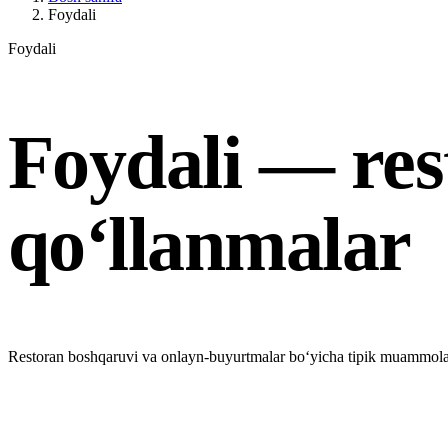
Foydali
Foydali
Foydali — res
qo‘llanmalar
Restoran boshqaruvi va onlayn-buyurtmalar bo‘yicha tipik muammolarni