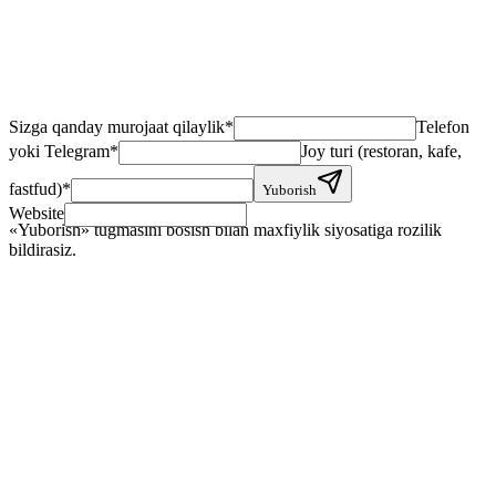
Sizga qanday murojaat qilaylik
*
Telefon
yoki Telegram
*
Joy turi (restoran, kafe,
fastfud)
*
Yuborish
Website
«Yuborish» tugmasini bosish bilan maxfiylik siyosatiga rozilik
bildirasiz.
+
+
+
+
+