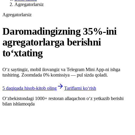
Agregatorlarsiz
Agregatorlarsiz
Daromadingizning
35%-ini
agregatorlarga berishni
to‘xtating
O‘z saytingiz, mobil ilovangiz va Telegram Mini App-ni ishga
tushiring. Zoomdada 0% komissiya — pul sizda qoladi.
5 daqiqada hisob-kitob oling
Tariflarni ko‘rish
O‘zbekistondagi 1000+ restoran allaqachon o‘z yetkazib berishi
bilan ishlamoqda