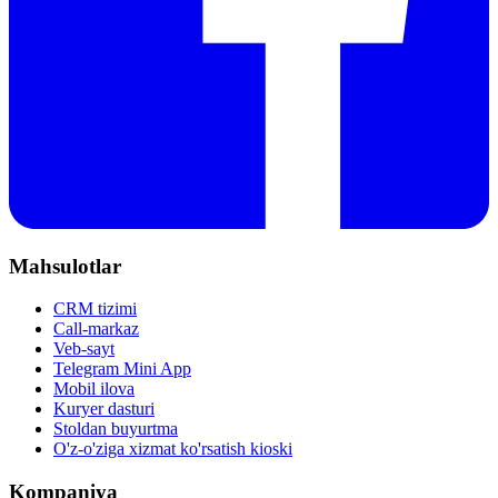
Mahsulotlar
CRM tizimi
Call-markaz
Veb-sayt
Telegram Mini App
Mobil ilova
Kuryer dasturi
Stoldan buyurtma
O'z-o'ziga xizmat ko'rsatish kioski
Kompaniya