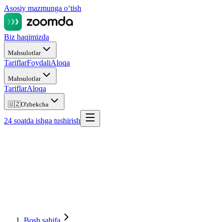
Asosiy mazmunga oʻtish
Biz haqimizda
Mahsulotlar
Tariflar
Foydali
Aloqa
Mahsulotlar
Tariflar
Aloqa
🇺🇿
O'zbekcha
24 soatda ishga tushirish
Bosh sahifa