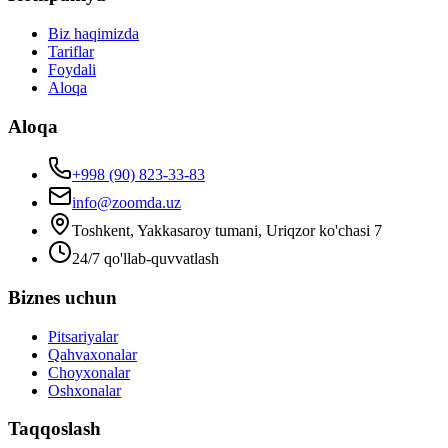
Biz haqimizda
Tariflar
Foydali
Aloqa
Aloqa
+998 (90) 823-33-83
info@zoomda.uz
Toshkent, Yakkasaroy tumani, Uriqzor ko'chasi 7
24/7 qo'llab-quvvatlash
Biznes uchun
Pitsariyalar
Qahvaxonalar
Choyxonalar
Oshxonalar
Taqqoslash