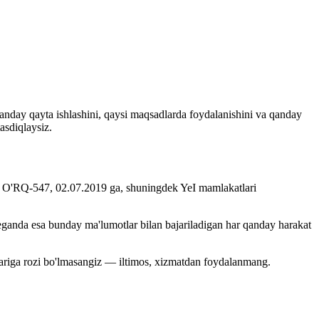
nday qayta ishlashini, qaysi maqsadlarda foydalanishini va qanday
asdiqlaysiz.
n № O'RQ-547, 02.07.2019 ga, shuningdek YeI mamlakatlari
eganda esa bunday ma'lumotlar bilan bajariladigan har qanday harakat
rtlariga rozi bo'lmasangiz — iltimos, xizmatdan foydalanmang.