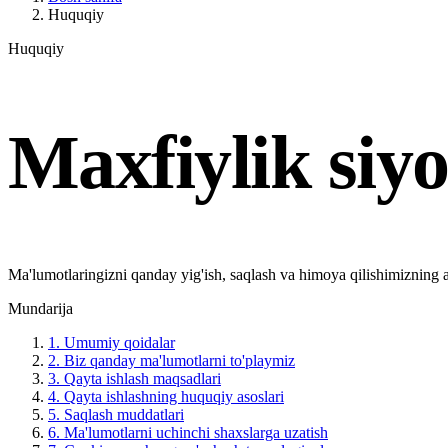
Huquqiy
Huquqiy
Maxfiylik siyo
Ma'lumotlaringizni qanday yig'ish, saqlash va himoya qilishimizning an
Mundarija
1. Umumiy qoidalar
2. Biz qanday ma'lumotlarni to'playmiz
3. Qayta ishlash maqsadlari
4. Qayta ishlashning huquqiy asoslari
5. Saqlash muddatlari
6. Ma'lumotlarni uchinchi shaxslarga uzatish