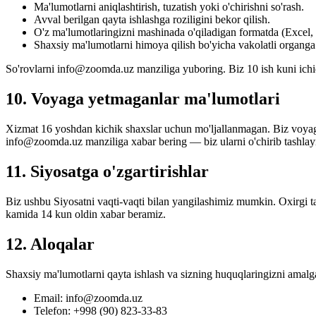
Ma'lumotlarni aniqlashtirish, tuzatish yoki o'chirishni so'rash.
Avval berilgan qayta ishlashga roziligini bekor qilish.
O'z ma'lumotlaringizni mashinada o'qiladigan formatda (Excel
Shaxsiy ma'lumotlarni himoya qilish bo'yicha vakolatli organga
So'rovlarni info@zoomda.uz manziliga yuboring. Biz 10 ish kuni ichi
10. Voyaga yetmaganlar ma'lumotlari
Xizmat 16 yoshdan kichik shaxslar uchun mo'ljallanmagan. Biz voyag
info@zoomda.uz manziliga xabar bering — biz ularni o'chirib tashlay
11. Siyosatga o'zgartirishlar
Biz ushbu Siyosatni vaqti-vaqti bilan yangilashimiz mumkin. Oxirgi ta
kamida 14 kun oldin xabar beramiz.
12. Aloqalar
Shaxsiy ma'lumotlarni qayta ishlash va sizning huquqlaringizni amalga 
Email: info@zoomda.uz
Telefon: +998 (90) 823-33-83