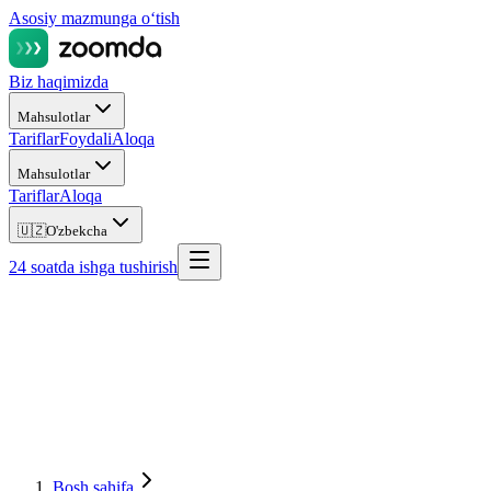
Asosiy mazmunga oʻtish
Biz haqimizda
Mahsulotlar
Tariflar
Foydali
Aloqa
Mahsulotlar
Tariflar
Aloqa
🇺🇿
O'zbekcha
24 soatda ishga tushirish
Bosh sahifa