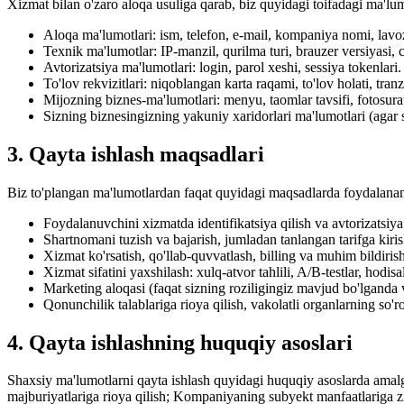
Xizmat bilan o'zaro aloqa usuliga qarab, biz quyidagi toifadagi ma'lu
Aloqa ma'lumotlari: ism, telefon, e-mail, kompaniya nomi, lavo
Texnik ma'lumotlar: IP-manzil, qurilma turi, brauzer versiyasi, c
Avtorizatsiya ma'lumotlari: login, parol xeshi, sessiya tokenlari.
To'lov rekvizitlari: niqoblangan karta raqami, to'lov holati, t
Mijozning biznes-ma'lumotlari: menyu, taomlar tavsifi, fotosuratla
Sizning biznesingizning yakuniy xaridorlari ma'lumotlari (agar s
3. Qayta ishlash maqsadlari
Biz to'plangan ma'lumotlardan faqat quyidagi maqsadlarda foydalana
Foydalanuvchini xizmatda identifikatsiya qilish va avtorizatsiya 
Shartnomani tuzish va bajarish, jumladan tanlangan tarifga kiris
Xizmat ko'rsatish, qo'llab-quvvatlash, billing va muhim bildirish
Xizmat sifatini yaxshilash: xulq-atvor tahlili, A/B-testlar, hodisa
Marketing aloqasi (faqat sizning roziligingiz mavjud bo'lganda v
Qonunchilik talablariga rioya qilish, vakolatli organlarning so'r
4. Qayta ishlashning huquqiy asoslari
Shaxsiy ma'lumotlarni qayta ishlash quyidagi huquqiy asoslarda amalg
majburiyatlariga rioya qilish; Kompaniyaning subyekt manfaatlariga z