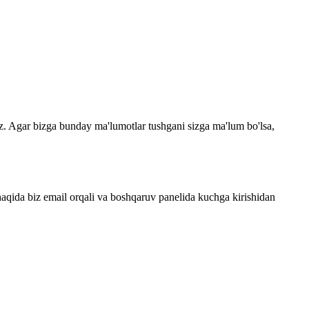
. Agar bizga bunday ma'lumotlar tushgani sizga ma'lum bo'lsa,
haqida biz email orqali va boshqaruv panelida kuchga kirishidan