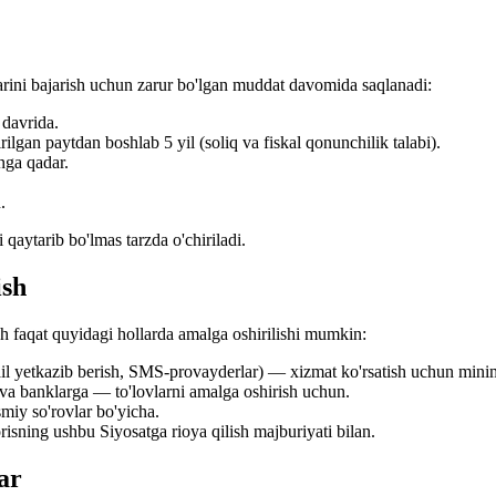
larini bajarish uchun zarur bo'lgan muddat davomida saqlanadi:
davrida.
ilgan paytdan boshlab 5 yil (soliq va fiskal qonunchilik talabi).
nga qadar.
.
qaytarib bo'lmas tarzda o'chiriladi.
ish
h faqat quyidagi hollarda amalga oshirilishi mumkin:
ail yetkazib berish, SMS-provayderlar) — xizmat ko'rsatish uchun minim
va banklarga — to'lovlarni amalga oshirish uchun.
miy so'rovlar bo'yicha.
risning ushbu Siyosatga rioya qilish majburiyati bilan.
ar