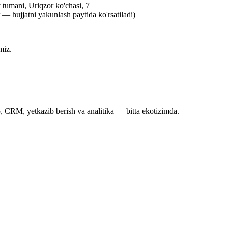
 tumani, Uriqzor ko'chasi, 7
 hujjatni yakunlash paytida ko'rsatiladi)
miz.
 CRM, yetkazib berish va analitika — bitta ekotizimda.