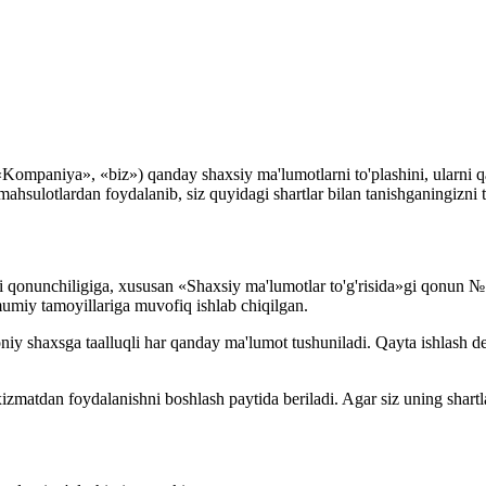
ompaniya», «biz») qanday shaxsiy ma'lumotlarni to'plashini, ularni qa
mahsulotlardan foydalanib, siz quyidagi shartlar bilan tanishganingizni t
agi qonunchiligiga, xususan «Shaxsiy ma'lumotlar to'g'risida»gi qonu
umiy tamoyillariga muvofiq ishlab chiqilgan.
niy shaxsga taalluqli har qanday ma'lumot tushuniladi. Qayta ishlash d
i xizmatdan foydalanishni boshlash paytida beriladi. Agar siz uning sha