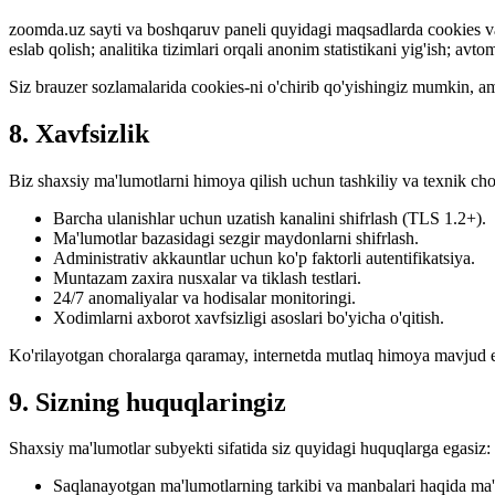
zoomda.uz sayti va boshqaruv paneli quyidagi maqsadlarda cookies va sh
eslab qolish; analitika tizimlari orqali anonim statistikani yig'ish; avt
Siz brauzer sozlamalarida cookies-ni o'chirib qo'yishingiz mumkin, am
8. Xavfsizlik
Biz shaxsiy ma'lumotlarni himoya qilish uchun tashkiliy va texnik cho
Barcha ulanishlar uchun uzatish kanalini shifrlash (TLS 1.2+).
Ma'lumotlar bazasidagi sezgir maydonlarni shifrlash.
Administrativ akkauntlar uchun ko'p faktorli autentifikatsiya.
Muntazam zaxira nusxalar va tiklash testlari.
24/7 anomaliyalar va hodisalar monitoringi.
Xodimlarni axborot xavfsizligi asoslari bo'yicha o'qitish.
Ko'rilayotgan choralarga qaramay, internetda mutlaq himoya mavjud em
9. Sizning huquqlaringiz
Shaxsiy ma'lumotlar subyekti sifatida siz quyidagi huquqlarga egasiz:
Saqlanayotgan ma'lumotlarning tarkibi va manbalari haqida ma'