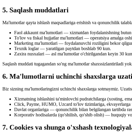
5. Saqlash muddatlari
Ma'lumotlar qayta ishlash maqsadlariga erishish va qonunchilik talab
Faol akkaunt ma'lumotlari — xizmatdan foydalanishning butun 
To'lov va fiskal hujjatlar ma'lumotlari — operatsiya amalga oshir
Marketing ma'lumotlari — foydalanuvchi roziligini bekor qilgu
Texnik loglar — yaratilgan paytdan boshlab 90 kun.
Zaxira nusxalari — asl ma'lumotlar o'chirilgandan keyin 30 kun
Saqlash muddati tugagandan so'ng ma'lumotlar shaxssizlantiriladi yoki 
6. Ma'lumotlarni uchinchi shaxslarga uzat
Biz sizning ma'lumotlaringizni uchinchi shaxslarga sotmaymiz. Uzatis
Xizmatning ishlashini ta'minlovchi pudratchilarga (xosting, em
Click, Payme, HUMO, Uzcard to'lov tizimlariga, ekvayerlarga 
Davlat organlariga — qonunchilik bilan belgilangan tartibda ras
Korporativ hodisalarda (qo'shilish, qo'shib olish) — huquqiy vo
7. Cookies va shunga o'xshash texnologiyal