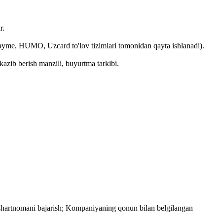
r.
, Payme, HUMO, Uzcard to'lov tizimlari tomonidan qayta ishlanadi).
kazib berish manzili, buyurtma tarkibi.
n shartnomani bajarish; Kompaniyaning qonun bilan belgilangan