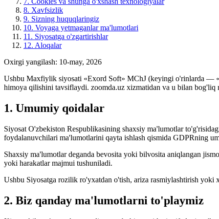
7. Cookies va shunga o'xshash texnologiyalar
8. Xavfsizlik
9. Sizning huquqlaringiz
10. Voyaga yetmaganlar ma'lumotlari
11. Siyosatga o'zgartirishlar
12. Aloqalar
Oxirgi yangilash
:
10-may, 2026
Ushbu Maxfiylik siyosati «Exord Soft» MChJ (keyingi o'rinlarda — «K
himoya qilishini tavsiflaydi. zoomda.uz xizmatidan va u bilan bog'liq 
1. Umumiy qoidalar
Siyosat O'zbekiston Respublikasining shaxsiy ma'lumotlar to'g'risid
foydalanuvchilari ma'lumotlarini qayta ishlash qismida GDPRning um
Shaxsiy ma'lumotlar deganda bevosita yoki bilvosita aniqlangan jismo
yoki harakatlar majmui tushuniladi.
Ushbu Siyosatga rozilik ro'yxatdan o'tish, ariza rasmiylashtirish yok
2. Biz qanday ma'lumotlarni to'playmiz