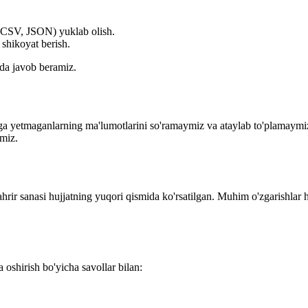
, CSV, JSON) yuklab olish.
 shikoyat berish.
da javob beramiz.
a yetmaganlarning ma'lumotlarini so'ramaymiz va ataylab to'plamaymiz
miz.
hrir sanasi hujjatning yuqori qismida ko'rsatilgan. Muhim o'zgarishlar 
oshirish bo'yicha savollar bilan: