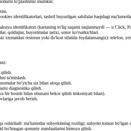
motlarni to'plashimiz mumkin:
zim.
ookies identifikatorlari, tashrif buyurilgan sahifalar haqidagi ma'lumotla
ranzaksiya identifikatori (kartaning to'liq raqami saqlanmaydi — u Click
r, qoldiqlar, buyurtmalar tarixi, sotuv ko'rsatkichlari.
iz xizmatdan restoran yoki do'kon sifatida foydalansangiz): telefon, yet
miz:
qilish.
hni ta'minlash.
nomalar bo'yicha siz bilan aloqa qilish.
larni diagnostika qilish.
a bir bosish bilan obunani bekor qilish imkoniyati bilan).
ovlariga javob berish.
a oshiriladi: ma'lumotlar subyektining roziligi; subyekt tomon bo'lga
id bo'lmagan qonuniy manfaatlarini himoya qilish.