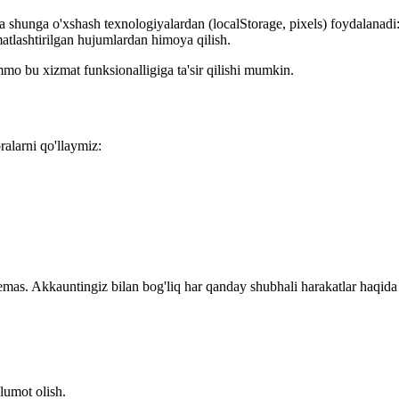
unga o'xshash texnologiyalardan (localStorage, pixels) foydalanadi: foy
omatlashtirilgan hujumlardan himoya qilish.
mo bu xizmat funksionalligiga ta'sir qilishi mumkin.
ralarni qo'llaymiz:
as. Akkauntingiz bilan bog'liq har qanday shubhali harakatlar haqida 
lumot olish.