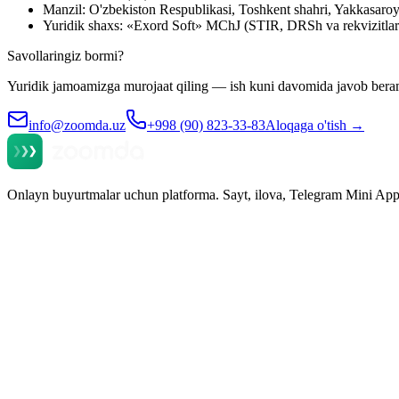
Manzil: O'zbekiston Respublikasi, Toshkent shahri, Yakkasaroy
Yuridik shaxs: «Exord Soft» MChJ (STIR, DRSh va rekvizitlar —
Savollaringiz bormi?
Yuridik jamoamizga murojaat qiling — ish kuni davomida javob bera
info@zoomda.uz
+998 (90) 823-33-83
Aloqaga o'tish
→
Onlayn buyurtmalar uchun platforma. Sayt, ilova, Telegram Mini App,