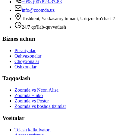
+998 (90) 823-33-83
info@zoomda.uz
Toshkent, Yakkasaroy tumani, Uriqzor ko'chasi 7
24/7 qo'llab-quvvatlash
Biznes uchun
Pitsariyalar
Qahvaxonalar
Choyxonalar
Oshxonalar
Taqqoslash
Zoomda vs Neon Alisa
Zoomda + iiko
Zoomda vs Poster
Zoomda vs boshqa tizimlar
Vositalar
Tejash kalkulyatori