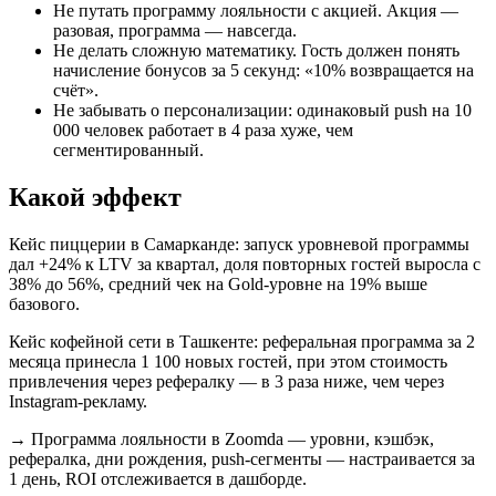
Не путать программу лояльности с акцией. Акция —
разовая, программа — навсегда.
Не делать сложную математику. Гость должен понять
начисление бонусов за 5 секунд: «10% возвращается на
счёт».
Не забывать о персонализации: одинаковый push на 10
000 человек работает в 4 раза хуже, чем
сегментированный.
Какой эффект
Кейс пиццерии в Самарканде: запуск уровневой программы
дал +24% к LTV за квартал, доля повторных гостей выросла с
38% до 56%, средний чек на Gold-уровне на 19% выше
базового.
Кейс кофейной сети в Ташкенте: реферальная программа за 2
месяца принесла 1 100 новых гостей, при этом стоимость
привлечения через рефералку — в 3 раза ниже, чем через
Instagram-рекламу.
→
Программа лояльности в Zoomda — уровни, кэшбэк,
рефералка, дни рождения, push-сегменты — настраивается за
1 день, ROI отслеживается в дашборде.