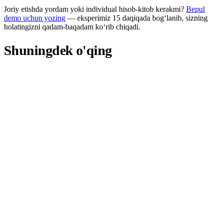
Joriy etishda yordam yoki individual hisob-kitob kerakmi?
Bepul
demo uchun yozing
— eksperimiz 15 daqiqada bog‘lanib, sizning
holatingizni qadam-baqadam ko‘rib chiqadi.
Shuningdek o'qing