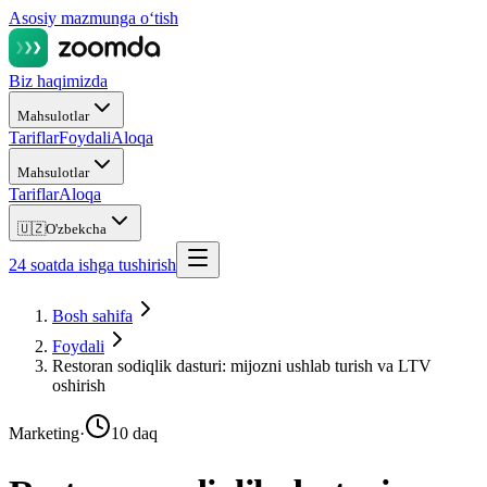
Asosiy mazmunga oʻtish
Biz haqimizda
Mahsulotlar
Tariflar
Foydali
Aloqa
Mahsulotlar
Tariflar
Aloqa
🇺🇿
O'zbekcha
24 soatda ishga tushirish
Bosh sahifa
Foydali
Restoran sodiqlik dasturi: mijozni ushlab turish va LTV
oshirish
Marketing
·
10 daq