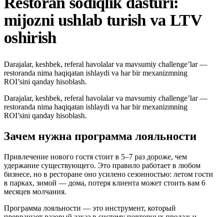
Restoran sodiqlik dasturi:
mijozni ushlab turish va LTV
oshirish
Darajalar, keshbek, referal havolalar va mavsumiy challenge’lar —
restoranda nima haqiqatan ishlaydi va har bir mexanizmning
ROI’sini qanday hisoblash.
Darajalar, keshbek, referal havolalar va mavsumiy challenge’lar —
restoranda nima haqiqatan ishlaydi va har bir mexanizmning
ROI’sini qanday hisoblash.
Зачем нужна программа лояльности
Привлечение нового гостя стоит в 5–7 раз дороже, чем
удержание существующего. Это правило работает в любом
бизнесе, но в ресторане оно усилено сезонностью: летом гости
в парках, зимой — дома, потеря клиента может стоить вам 6
месяцев молчания.
Программа лояльности — это инструмент, который
превращает разовый заказ в систему повторных продаж и