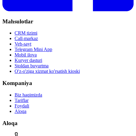
Mahsulotlar
CRM tizimi
Call-markaz
Veb-sayt
Telegram Mini App
Mobil ilova
Kuryer dasturi
Stoldan buyurtma
O'z-o'ziga xizmat ko'rsatish kioski
Kompaniya
Biz haqimizda
Tariflar
Foydali
Aloqa
Aloqa