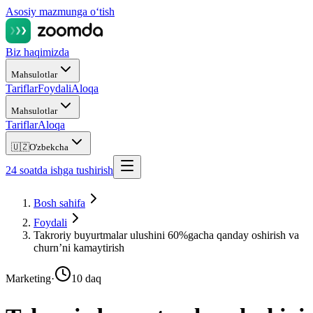
Asosiy mazmunga oʻtish
Biz haqimizda
Mahsulotlar
Tariflar
Foydali
Aloqa
Mahsulotlar
Tariflar
Aloqa
🇺🇿
O'zbekcha
24 soatda ishga tushirish
Bosh sahifa
Foydali
Takroriy buyurtmalar ulushini 60%gacha qanday oshirish va
churn’ni kamaytirish
Marketing
·
10 daq