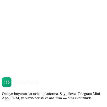
Zoomda mahsulotlari
Restoran uchun Telegram Mini App:
O‘zbekistondagi eng arzon onlayn-kanal
O'qish
Onlayn buyurtmalar uchun platforma. Sayt, ilova, Telegram Mini
App, CRM, yetkazib berish va analitika — bitta ekotizimda.