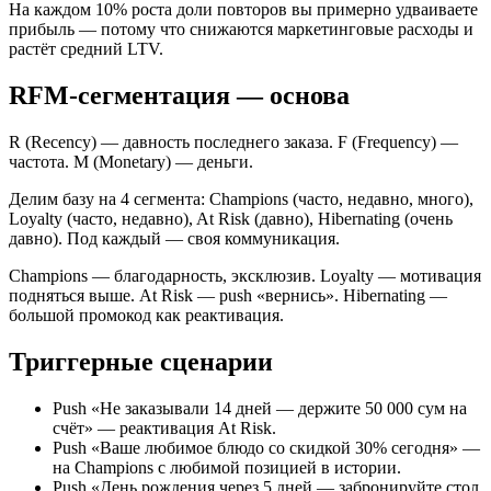
На каждом 10% роста доли повторов вы примерно удваиваете
прибыль — потому что снижаются маркетинговые расходы и
растёт средний LTV.
RFM-сегментация — основа
R (Recency) — давность последнего заказа. F (Frequency) —
частота. M (Monetary) — деньги.
Делим базу на 4 сегмента: Champions (часто, недавно, много),
Loyalty (часто, недавно), At Risk (давно), Hibernating (очень
давно). Под каждый — своя коммуникация.
Champions — благодарность, эксклюзив. Loyalty — мотивация
подняться выше. At Risk — push «вернись». Hibernating —
большой промокод как реактивация.
Триггерные сценарии
Push «Не заказывали 14 дней — держите 50 000 сум на
счёт» — реактивация At Risk.
Push «Ваше любимое блюдо со скидкой 30% сегодня» —
на Champions с любимой позицией в истории.
Push «День рождения через 5 дней — забронируйте стол