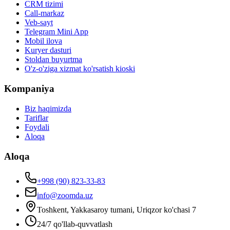
CRM tizimi
Call-markaz
Veb-sayt
Telegram Mini App
Mobil ilova
Kuryer dasturi
Stoldan buyurtma
O'z-o'ziga xizmat ko'rsatish kioski
Kompaniya
Biz haqimizda
Tariflar
Foydali
Aloqa
Aloqa
+998 (90) 823-33-83
info@zoomda.uz
Toshkent, Yakkasaroy tumani, Uriqzor ko'chasi 7
24/7 qo'llab-quvvatlash