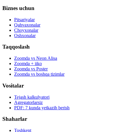
Biznes uchun
Pitsariyalar
Qahvaxonalar
Choyxonalar
Oshxonalar
Taqqoslash
Zoomda vs Neon Alisa
Zoomda + iiko
Zoomda vs Poster
Zoomda vs boshqa tizimlar
Vositalar
Tejash kalkulyatori
Agregatorlarsiz
PDF: 7 kunda yetkazib berish
Shaharlar
Toshkent