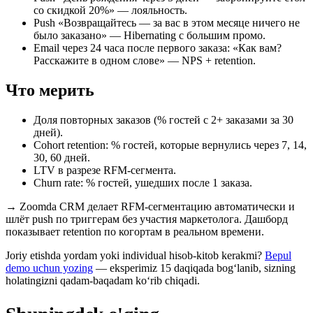
со скидкой 20%» — лояльность.
Push «Возвращайтесь — за вас в этом месяце ничего не
было заказано» — Hibernating с большим промо.
Email через 24 часа после первого заказа: «Как вам?
Расскажите в одном слове» — NPS + retention.
Что мерить
Доля повторных заказов (% гостей с 2+ заказами за 30
дней).
Cohort retention: % гостей, которые вернулись через 7, 14,
30, 60 дней.
LTV в разрезе RFM-сегмента.
Churn rate: % гостей, ушедших после 1 заказа.
→
Zoomda CRM делает RFM-сегментацию автоматически и
шлёт push по триггерам без участия маркетолога. Дашборд
показывает retention по когортам в реальном времени.
Joriy etishda yordam yoki individual hisob-kitob kerakmi?
Bepul
demo uchun yozing
— eksperimiz 15 daqiqada bog‘lanib, sizning
holatingizni qadam-baqadam ko‘rib chiqadi.