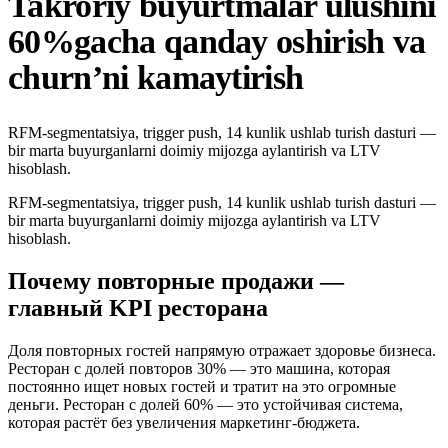
Takroriy buyurtmalar ulushini
60%gacha qanday oshirish va
churn’ni kamaytirish
RFM-segmentatsiya, trigger push, 14 kunlik ushlab turish dasturi —
bir marta buyurganlarni doimiy mijozga aylantirish va LTV
hisoblash.
RFM-segmentatsiya, trigger push, 14 kunlik ushlab turish dasturi —
bir marta buyurganlarni doimiy mijozga aylantirish va LTV
hisoblash.
Почему повторные продажи —
главный KPI ресторана
Доля повторных гостей напрямую отражает здоровье бизнеса.
Ресторан с долей повторов 30% — это машина, которая
постоянно ищет новых гостей и тратит на это огромные
деньги. Ресторан с долей 60% — это устойчивая система,
которая растёт без увеличения маркетинг-бюджета.