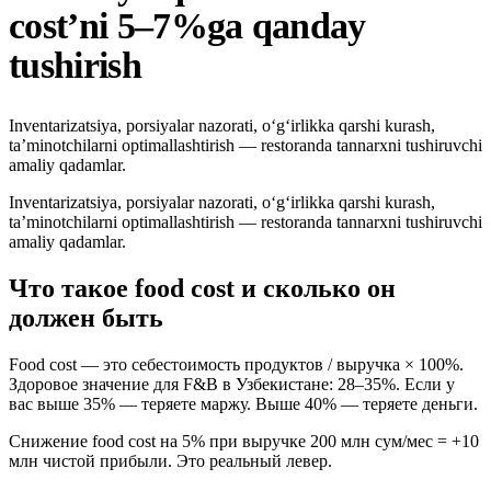
cost’ni 5–7%ga qanday
tushirish
Inventarizatsiya, porsiyalar nazorati, o‘g‘irlikka qarshi kurash,
ta’minotchilarni optimallashtirish — restoranda tannarxni tushiruvchi
amaliy qadamlar.
Inventarizatsiya, porsiyalar nazorati, o‘g‘irlikka qarshi kurash,
ta’minotchilarni optimallashtirish — restoranda tannarxni tushiruvchi
amaliy qadamlar.
Что такое food cost и сколько он
должен быть
Food cost — это себестоимость продуктов / выручка × 100%.
Здоровое значение для F&B в Узбекистане: 28–35%. Если у
вас выше 35% — теряете маржу. Выше 40% — теряете деньги.
Снижение food cost на 5% при выручке 200 млн сум/мес = +10
млн чистой прибыли. Это реальный левер.