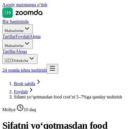
Asosiy mazmunga oʻtish
Biz haqimizda
Mahsulotlar
Tariflar
Foydali
Aloqa
Mahsulotlar
Tariflar
Aloqa
🇺🇿
O'zbekcha
24 soatda ishga tushirish
Bosh sahifa
Foydali
Sifatni yo‘qotmasdan food cost’ni 5–7%ga qanday tushirish
Moliya
·
10 daq
Sifatni yo‘qotmasdan food