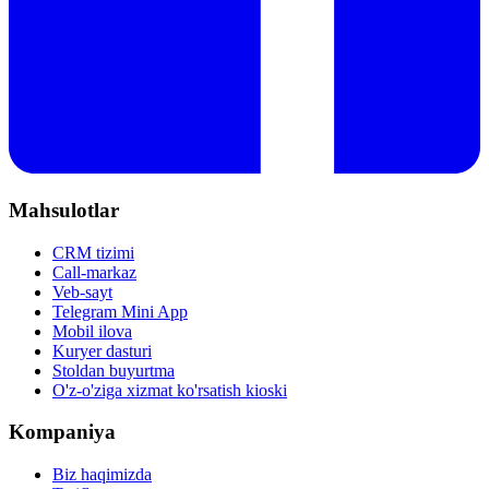
Mahsulotlar
CRM tizimi
Call-markaz
Veb-sayt
Telegram Mini App
Mobil ilova
Kuryer dasturi
Stoldan buyurtma
O'z-o'ziga xizmat ko'rsatish kioski
Kompaniya
Biz haqimizda