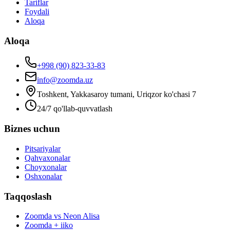
Tariflar
Foydali
Aloqa
Aloqa
+998 (90) 823-33-83
info@zoomda.uz
Toshkent, Yakkasaroy tumani, Uriqzor ko'chasi 7
24/7 qo'llab-quvvatlash
Biznes uchun
Pitsariyalar
Qahvaxonalar
Choyxonalar
Oshxonalar
Taqqoslash
Zoomda vs Neon Alisa
Zoomda + iiko