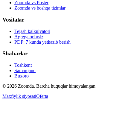
Zoomda vs Poster
Zoomda vs boshqa tizimlar
Vositalar
Tejash kalkulyatori
Agregatorlarsiz
PDF: 7 kunda yetkazib berish
Shaharlar
Toshkent
Samarqand
Buxoro
© 2026 Zoomda. Barcha huquqlar himoyalangan.
Maxfiylik siyosati
Oferta