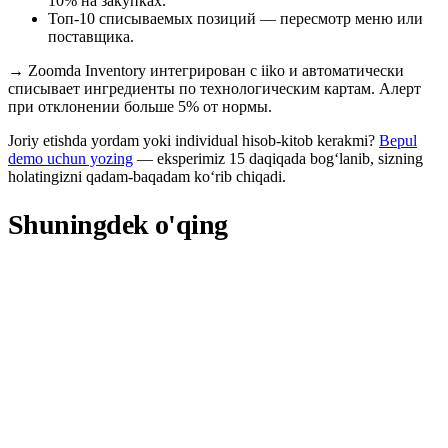
10% на закупках.
Топ-10 списываемых позиций — пересмотр меню или
поставщика.
→
Zoomda Inventory интегрирован с iiko и автоматически
списывает ингредиенты по технологическим картам. Алерт
при отклонении больше 5% от нормы.
Joriy etishda yordam yoki individual hisob-kitob kerakmi?
Bepul
demo uchun yozing
— eksperimiz 15 daqiqada bog‘lanib, sizning
holatingizni qadam-baqadam ko‘rib chiqadi.
Shuningdek o'qing