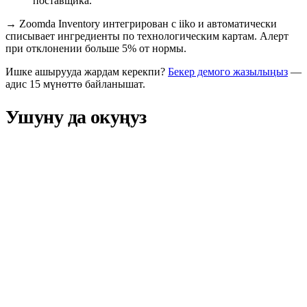
поставщика.
→
Zoomda Inventory интегрирован с iiko и автоматически
списывает ингредиенты по технологическим картам. Алерт
при отклонении больше 5% от нормы.
Ишке ашырууда жардам керекпи?
Бекер демого жазылыңыз
—
адис 15 мүнөттө байланышат.
Ушуну да окуңуз