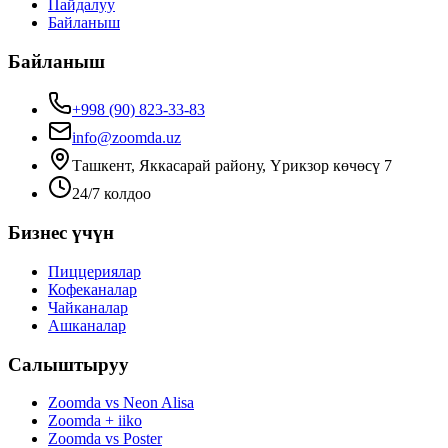
Пайдалуу
Байланыш
Байланыш
+998 (90) 823-33-83
info@zoomda.uz
Ташкент, Яккасарай району, Үрикзор көчөсү 7
24/7 колдоо
Бизнес үчүн
Пиццериялар
Кофеканалар
Чайканалар
Ашканалар
Салыштыруу
Zoomda vs Neon Alisa
Zoomda + iiko
Zoomda vs Poster