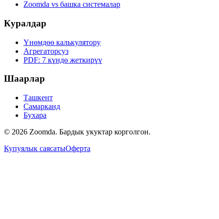
Zoomda vs башка системалар
Куралдар
Үнөмдөө калькулятору
Агрегаторсуз
PDF: 7 күндө жеткирүү
Шаарлар
Ташкент
Самарканд
Бухара
© 2026 Zoomda. Бардык укуктар корголгон.
Купуялык саясаты
Оферта