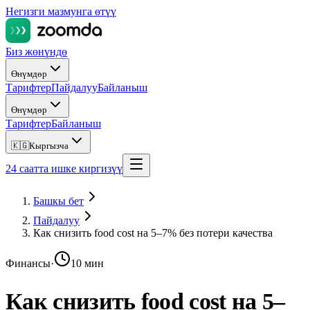
Негизги мазмунга өтүү
Биз жөнүндө
Өнүмдөр
Тарифтер
Пайдалуу
Байланыш
Өнүмдөр
Тарифтер
Байланыш
🇰🇬
Кыргызча
24 саатта ишке киргизүү
Башкы бет
Пайдалуу
Как снизить food cost на 5–7% без потери качества
Финансы
·
10 мин
Как снизить food cost на 5–