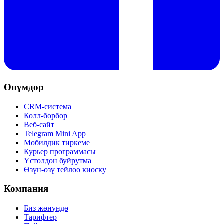
Өнүмдөр
CRM-система
Колл-борбор
Веб-сайт
Telegram Mini App
Мобилдик тиркеме
Курьер программасы
Үстөлдөн буйрутма
Өзүн-өзү тейлөө киоску
Компания
Биз жөнүндө
Тарифтер