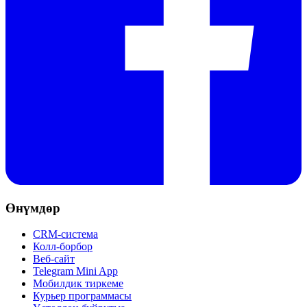
Өнүмдөр
CRM-система
Колл-борбор
Веб-сайт
Telegram Mini App
Мобилдик тиркеме
Курьер программасы