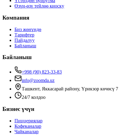
Үстөлдөн буйрутма
Өзүн-өзү тейлөө киоску
Компания
Биз жөнүндө
Тарифтер
Пайдалуу
Байланыш
Байланыш
+998 (90) 823-33-83
info@zoomda.uz
Ташкент, Яккасарай району, Үрикзор көчөсү 7
24/7 колдоо
Бизнес үчүн
Пиццериялар
Кофеканалар
Чайканалар