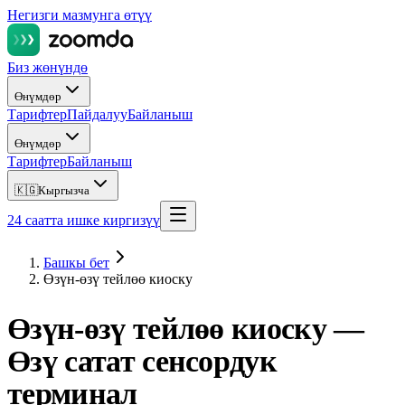
Негизги мазмунга өтүү
Биз жөнүндө
Өнүмдөр
Тарифтер
Пайдалуу
Байланыш
Өнүмдөр
Тарифтер
Байланыш
🇰🇬
Кыргызча
24 саатта ишке киргизүү
Башкы бет
Өзүн-өзү тейлөө киоску
Өзүн-өзү тейлөө киоску —
Өзү сатат сенсордук
терминал