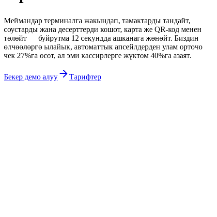
Меймандар терминалга жакындап, тамактарды тандайт,
соустарды жана десерттерди кошот, карта же QR-код менен
төлөйт — буйрутма 12 секундда ашканага жөнөйт. Биздин
өлчөөлөргө ылайык, автоматтык апсейлдерден улам орточо
чек 27%га өсөт, ал эми кассирлерге жүктөм 40%га азаят.
Бекер демо алуу
Тарифтер