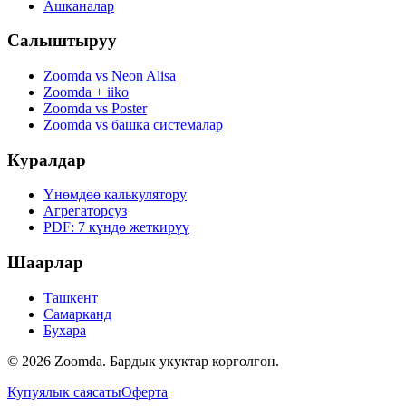
Ашканалар
Салыштыруу
Zoomda vs Neon Alisa
Zoomda + iiko
Zoomda vs Poster
Zoomda vs башка системалар
Куралдар
Үнөмдөө калькулятору
Агрегаторсуз
PDF: 7 күндө жеткирүү
Шаарлар
Ташкент
Самарканд
Бухара
© 2026 Zoomda. Бардык укуктар корголгон.
Купуялык саясаты
Оферта