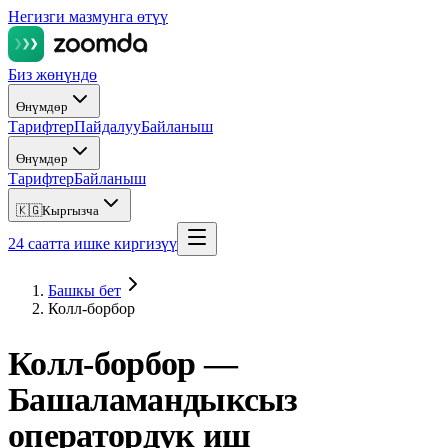
Негизги мазмунга өтүү
Биз жөнүндө
Өнүмдөр
Тарифтер
Пайдалуу
Байланыш
Өнүмдөр
Тарифтер
Байланыш
🇰🇬
Кыргызча
24 саатта ишке киргизүү
Башкы бет
Колл-борбор
Колл-борбор —
Башаламандыксыз
оператордук иш