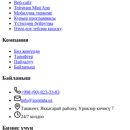
Веб-сайт
Telegram Mini App
Мобилдик тиркеме
Курьер программасы
Үстөлдөн буйрутма
Өзүн-өзү тейлөө киоску
Компания
Биз жөнүндө
Тарифтер
Пайдалуу
Байланыш
Байланыш
+998 (90) 823-33-83
info@zoomda.uz
Ташкент, Яккасарай району, Үрикзор көчөсү 7
24/7 колдоо
Бизнес үчүн