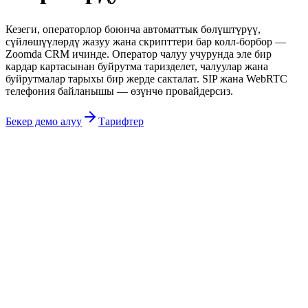
Кезеги, операторлор боюнча автоматтык бөлүштүрүү,
сүйлөшүүлөрдү жазуу жана скрипттери бар колл-борбор —
Zoomda CRM ичинде. Оператор чалуу учурунда эле бир
кардар картасынан буйрутма таризделет, чалуулар жана
буйрутмалар тарыхы бир жерде сакталат. SIP жана WebRTC
телефония байланышы — өзүнчө провайдерсиз.
Бекер демо алуу
Тарифтер