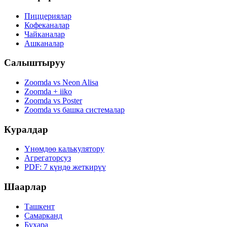
Пиццериялар
Кофеканалар
Чайканалар
Ашканалар
Салыштыруу
Zoomda vs Neon Alisa
Zoomda + iiko
Zoomda vs Poster
Zoomda vs башка системалар
Куралдар
Үнөмдөө калькулятору
Агрегаторсуз
PDF: 7 күндө жеткирүү
Шаарлар
Ташкент
Самарканд
Бухара