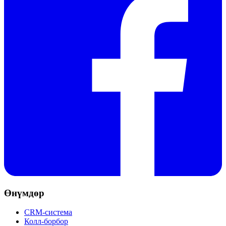
Өнүмдөр
CRM-система
Колл-борбор