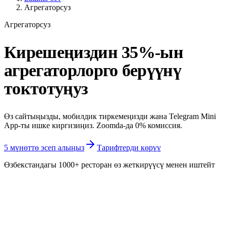
Агрегаторсуз
Агрегаторсуз
Кирешеңиздин
35%-ын
агрегаторлорго берүүнү
токтотуңуз
Өз сайтыңызды, мобилдик тиркемеңизди жана Telegram Mini
App-ты ишке киргизиңиз. Zoomda-да 0% комиссия.
5 мүнөттө эсеп алыңыз
Тарифтерди көрүү
Өзбекстандагы 1000+ ресторан өз жеткирүүсү менен иштейт