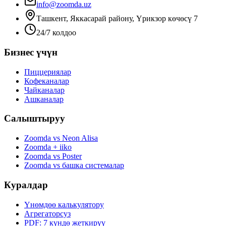
info@zoomda.uz
Ташкент, Яккасарай району, Үрикзор көчөсү 7
24/7 колдоо
Бизнес үчүн
Пиццериялар
Кофеканалар
Чайканалар
Ашканалар
Салыштыруу
Zoomda vs Neon Alisa
Zoomda + iiko
Zoomda vs Poster
Zoomda vs башка системалар
Куралдар
Үнөмдөө калькулятору
Агрегаторсуз
PDF: 7 күндө жеткирүү