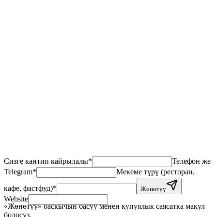
+47%
3 айда түз буйрутмалар
−35%
Комиссия чыгашалары
×2,3
Кардар кайтып келет
Сизге кантип кайрылалы
*
Телефон же
Telegram
*
Мекеме түрү (ресторан,
кафе, фастфуд)
*
Жөнөтүү
Website
«Жөнөтүү» баскычын басуу менен купуялык саясатка макул
болосуз.