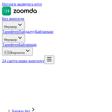
Негизги мазмунга өтүү
Биз жөнүндө
Өнүмдөр
Тарифтер
Пайдалуу
Байланыш
Өнүмдөр
Тарифтер
Байланыш
🇰🇬
Кыргызча
24 саатта ишке киргизүү
Башкы бет