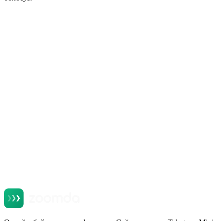
+
+
+
+
+