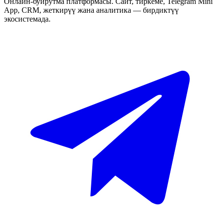
Онлайн-буйрутма платформасы. Сайт, тиркеме, Telegram Mini
App, CRM, жеткирүү жана аналитика — бирдиктүү
экосистемада.