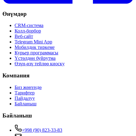
Өнүмдөр
CRM-система
Колл-борбор
Веб-сайт
Telegram Mini App
Мобилдик тиркеме
Курьер программасы
Үстөлдөн буйрутма
Өзүн-өзү тейлөө киоску
Компания
Биз жөнүндө
Тарифтер
Пайдалуу
Байланыш
Байланыш
+998 (90) 823-33-83