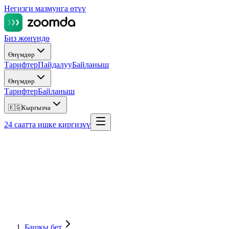
Негизги мазмунга өтүү
Биз жөнүндө
Өнүмдөр
Тарифтер
Пайдалуу
Байланыш
Өнүмдөр
Тарифтер
Байланыш
🇰🇬
Кыргызча
24 саатта ишке киргизүү
Башкы бет