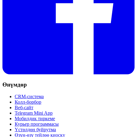
Өнүмдөр
CRM-система
Колл-борбор
Веб-сайт
Telegram Mini App
Мобилдик тиркеме
Курьер программасы
Үстөлдөн буйрутма
Өзүн-өзү тейлөө киоску