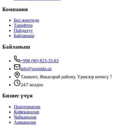
Компания
Биз жөнүндө
Тарифтер
Пайдалуу
Байланыш
Байланыш
+998 (90) 823-33-83
info@zoomda.uz
Ташкент, Яккасарай району, Үрикзор көчөсү 7
24/7 колдоо
Бизнес үчүн
Пиццериялар
Кофеканалар
Чайканалар
Ашканалар