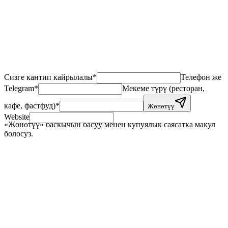
Avg ticket
24h
Time to launch
Сизге кантип кайрылалы
*
Телефон же
Telegram
*
Мекеме түрү (ресторан,
кафе, фастфуд)
*
Жөнөтүү
Website
«Жөнөтүү» баскычын басуу менен купуялык саясатка макул
болосуз.
+
+
+