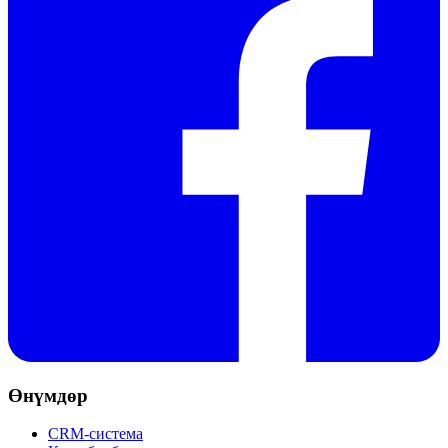
Өнүмдөр
CRM-система