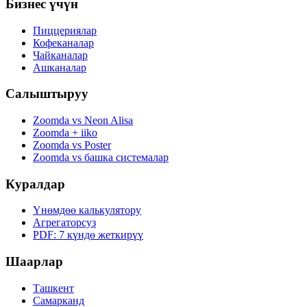
Бизнес үчүн
Пиццериялар
Кофеканалар
Чайканалар
Ашканалар
Салыштыруу
Zoomda vs Neon Alisa
Zoomda + iiko
Zoomda vs Poster
Zoomda vs башка системалар
Куралдар
Үнөмдөө калькулятору
Агрегаторсуз
PDF: 7 күндө жеткирүү
Шаарлар
Ташкент
Самарканд