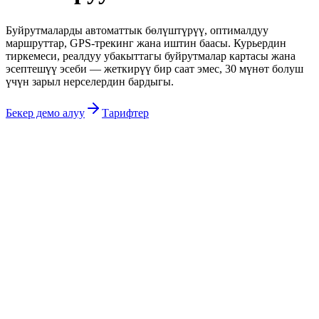
Буйрутмаларды автоматтык бөлүштүрүү, оптималдуу
маршруттар, GPS-трекинг жана иштин баасы. Курьердин
тиркемеси, реалдуу убакыттагы буйрутмалар картасы жана
эсептешүү эсеби — жеткирүү бир саат эмес, 30 мүнөт болуш
үчүн зарыл нерселердин бардыгы.
Бекер демо алуу
Тарифтер