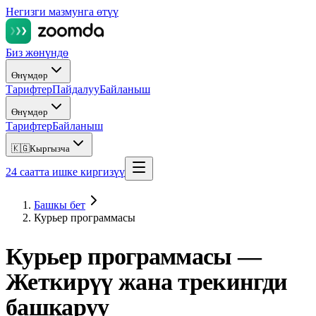
Негизги мазмунга өтүү
Биз жөнүндө
Өнүмдөр
Тарифтер
Пайдалуу
Байланыш
Өнүмдөр
Тарифтер
Байланыш
🇰🇬
Кыргызча
24 саатта ишке киргизүү
Башкы бет
Курьер программасы
Курьер программасы —
Жеткирүү жана трекингди
башкаруу