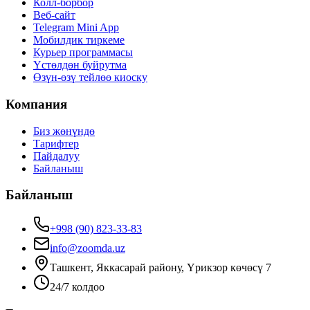
Колл-борбор
Веб-сайт
Telegram Mini App
Мобилдик тиркеме
Курьер программасы
Үстөлдөн буйрутма
Өзүн-өзү тейлөө киоску
Компания
Биз жөнүндө
Тарифтер
Пайдалуу
Байланыш
Байланыш
+998 (90) 823-33-83
info@zoomda.uz
Ташкент, Яккасарай району, Үрикзор көчөсү 7
24/7 колдоо