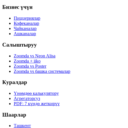
Бизнес үчүн
Пиццериялар
Кофеканалар
Чайканалар
Ашканалар
Салыштыруу
Zoomda vs Neon Alisa
Zoomda + iiko
Zoomda vs Poster
Zoomda vs башка системалар
Куралдар
Үнөмдөө калькулятору
Агрегаторсуз
PDF: 7 күндө жеткирүү
Шаарлар
Ташкент