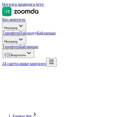
Негизги мазмунга өтүү
Биз жөнүндө
Өнүмдөр
Тарифтер
Пайдалуу
Байланыш
Өнүмдөр
Тарифтер
Байланыш
🇰🇬
Кыргызча
24 саатта ишке киргизүү
Башкы бет