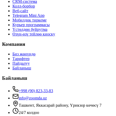
CRM-система
Колл-борбор
Веб-сайт
Telegram Mini App
Мобилдик тиркеме
Курьер программасы
Үстөлдөн буйрутма
Өзүн-өзү тейлөө киоску
Компания
Биз жөнүндө
Тарифтер
Пайдалуу
Байланыш
Байланыш
+998 (90) 823-33-83
info@zoomda.uz
Ташкент, Яккасарай району, Үрикзор көчөсү 7
24/7 колдоо