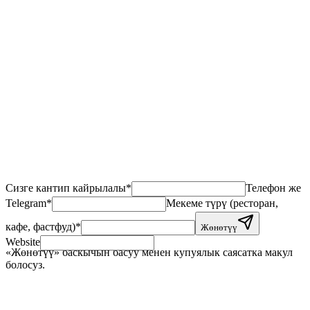
Сизге кантип кайрылалы
*
Телефон же
Telegram
*
Мекеме түрү (ресторан,
кафе, фастфуд)
*
Жөнөтүү
Website
«Жөнөтүү» баскычын басуу менен купуялык саясатка макул
болосуз.