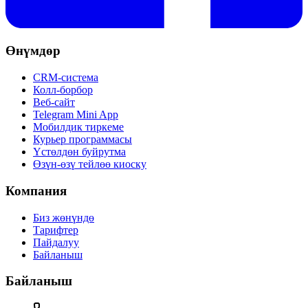
Өнүмдөр
CRM-система
Колл-борбор
Веб-сайт
Telegram Mini App
Мобилдик тиркеме
Курьер программасы
Үстөлдөн буйрутма
Өзүн-өзү тейлөө киоску
Компания
Биз жөнүндө
Тарифтер
Пайдалуу
Байланыш
Байланыш