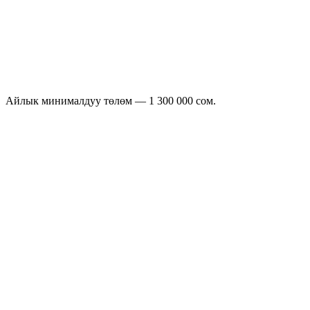
Push + segments
Dedicated manager
SLA
Custom integrations
Айлык минималдуу төлөм — 1 300 000 сом.
заказ/
Call
Telegram Mini
Mobile
Website
Price
күн
center
App
app
1 200
0–50
сом
1 000
50–100
сом
100–300
800 сом