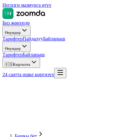
Негизги мазмунга өтүү
Биз жөнүндө
Өнүмдөр
Тарифтер
Пайдалуу
Байланыш
Өнүмдөр
Тарифтер
Байланыш
🇰🇬
Кыргызча
24 саатта ишке киргизүү
Башкы бет