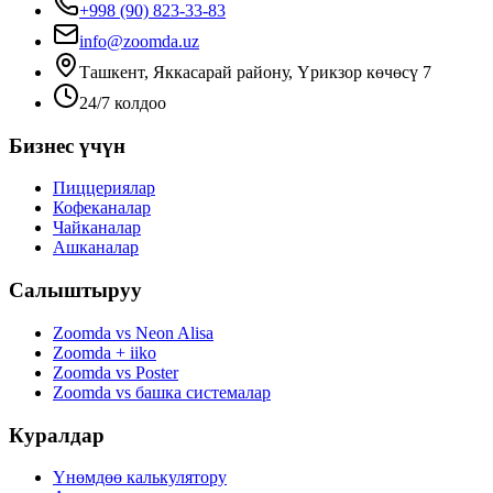
+998 (90) 823-33-83
info@zoomda.uz
Ташкент, Яккасарай району, Үрикзор көчөсү 7
24/7 колдоо
Бизнес үчүн
Пиццериялар
Кофеканалар
Чайканалар
Ашканалар
Салыштыруу
Zoomda vs Neon Alisa
Zoomda + iiko
Zoomda vs Poster
Zoomda vs башка системалар
Куралдар
Үнөмдөө калькулятору