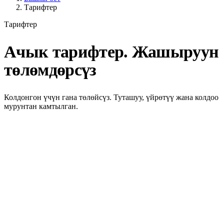
Тарифтер
Тарифтер
Ачык тарифтер. Жашыруун
төлөмдөрсүз
Колдонгон үчүн гана төлөйсүз. Туташуу, үйрөтүү жана колдоо
мурунтан камтылган.