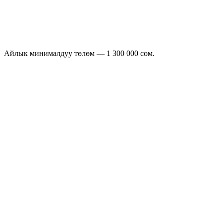
300–500
700 сом
500–1
500 сом
000
1 000+
500 сом
Айлык минималдуу төлөм — 1 300 000 сом.
Zoomda'ны ишке киргизүү канча турат?
Заказ боюнча төлөм: чоң көлөмдө 500 сомдон, кичинекей
көлөмдө 1 200 сомго чейин. Айлык минималдуу төлөм — 1
300 000 сом.