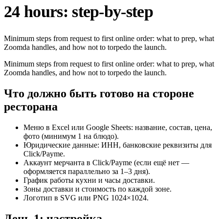
24 hours: step-by-step
Minimum steps from request to first online order: what to prep, what
Zoomda handles, and how not to torpedo the launch.
Minimum steps from request to first online order: what to prep, what
Zoomda handles, and how not to torpedo the launch.
Что должно быть готово на стороне
ресторана
Меню в Excel или Google Sheets: название, состав, цена,
фото (минимум 1 на блюдо).
Юридические данные: ИНН, банковские реквизиты для
Click/Payme.
Аккаунт мерчанта в Click/Payme (если ещё нет —
оформляется параллельно за 1–3 дня).
График работы кухни и часы доставки.
Зоны доставки и стоимость по каждой зоне.
Логотип в SVG или PNG 1024×1024.
День 1: настройка