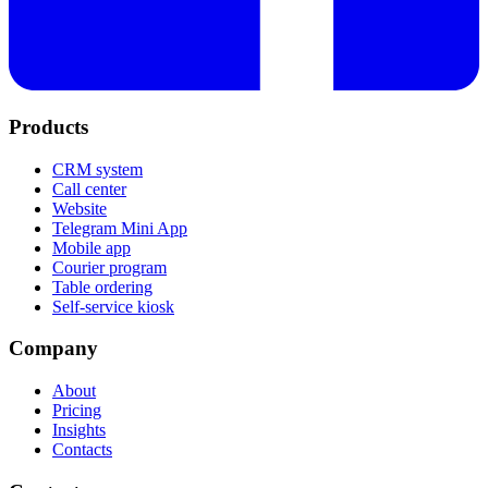
Products
CRM system
Call center
Website
Telegram Mini App
Mobile app
Courier program
Table ordering
Self-service kiosk
Company
About
Pricing
Insights
Contacts