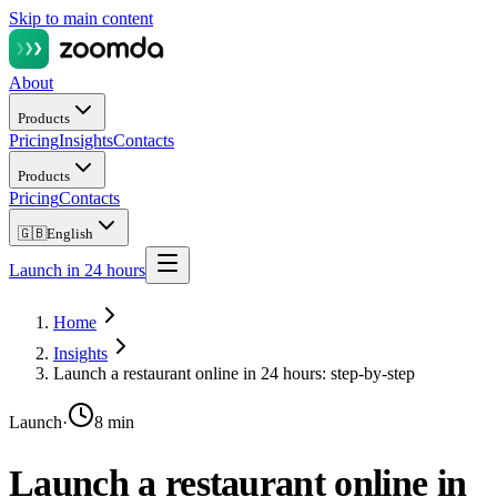
Skip to main content
About
Products
Pricing
Insights
Contacts
Products
Pricing
Contacts
🇬🇧
English
Launch in 24 hours
Home
Insights
Launch a restaurant online in 24 hours: step-by-step
Launch
·
8 min
Launch a restaurant online in