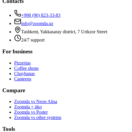
Contacts
+998 (90) 823-33-83
info@zoomda.uz
Tashkent, Yakkasaray district, 7 Urikzor Street
24/7 support
For business
Pizzerias
Coffee shops
Chayhanas
Canteens
Compare
Zoomda vs Neon Alisa
Zoomda + iiko
Zoomda vs Poster
Zoomda vs other systems
Tools