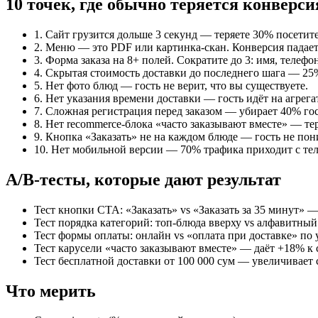
10 точек, где обычно теряется конверси
1. Сайт грузится дольше 3 секунд — теряете 30% посетит
2. Меню — это PDF или картинка-скан. Конверсия падает 
3. Форма заказа на 8+ полей. Сократите до 3: имя, телефон
4. Скрытая стоимость доставки до последнего шага — 25
5. Нет фото блюд — гость не верит, что вы существуете.
6. Нет указания времени доставки — гость идёт на агрегато
7. Сложная регистрация перед заказом — убирает 40% гост
8. Нет recommerce-блока «часто заказывают вместе» — тер
9. Кнопка «Заказать» не на каждом блюде — гость не пони
10. Нет мобильной версии — 70% трафика приходит с те
A/B-тесты, которые дают результат
Тест кнопки CTA: «Заказать» vs «Заказать за 35 минут» 
Тест порядка категорий: топ-блюда вверху vs алфавитный
Тест формы оплаты: онлайн vs «оплата при доставке» п
Тест карусели «часто заказывают вместе» — даёт +18% к 
Тест бесплатной доставки от 100 000 сум — увеличивает 
Что мерить