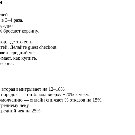
я
елей.
в 3–4 раза.
, адрес.
% бросают корзину.
р, где это есть.
ей. Делайте guest checkout.
яете средний чек.
мает, как купить.
лефона.
— вторая выигрывает на 12–18%.
 порядок — топ-блюда вверху +20% к чеку.
о умолчанию — онлайн снижает % отказов на 15%.
среднему чеку.
средний чек на 25%.