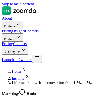
Skip to main content
About
Products
Pricing
Insights
Contacts
Products
Pricing
Contacts
🇬🇧
English
Launch in 24 hours
Home
Insights
Lift restaurant website conversion from 1.5% to 5%
Marketing
·
10 min