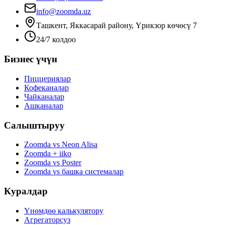
info@zoomda.uz
Ташкент, Яккасарай району, Үрикзор көчөсү 7
24/7 колдоо
Бизнес үчүн
Пиццериялар
Кофеканалар
Чайканалар
Ашканалар
Салыштыруу
Zoomda vs Neon Alisa
Zoomda + iiko
Zoomda vs Poster
Zoomda vs башка системалар
Куралдар
Үнөмдөө калькулятору
Агрегаторсуз