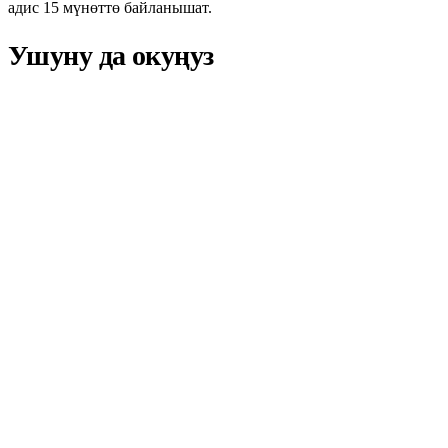
адис 15 мүнөттө байланышат.
Ушуну да окуңуз