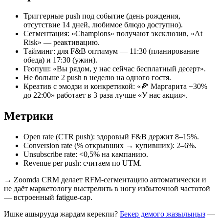
Триггерные push под событие (день рождения,
отсутствие 14 дней, любимое блюдо доступно).
Сегментация: «Champions» получают эксклюзив, «At
Risk» — реактивацию.
Тайминг: для F&B оптимум — 11:30 (планирование
обеда) и 17:30 (ужин).
Геопуш: «Вы рядом, у нас сейчас бесплатный десерт».
Не больше 2 push в неделю на одного гостя.
Креатив с эмодзи и конкретикой: «🍕 Маргарита −30%
до 22:00» работает в 3 раза лучше «У нас акция».
Метрики
Open rate (CTR push): здоровый F&B держит 8–15%.
Conversion rate (% открывших → купивших): 2–6%.
Unsubscribe rate: <0,5% на кампанию.
Revenue per push: считаем по UTM.
→
Zoomda CRM делает RFM-сегментацию автоматически и
не даёт маркетологу выстрелить в ногу избыточной частотой
— встроенный fatigue-cap.
Ишке ашырууда жардам керекпи?
Бекер демого жазылыңыз
—