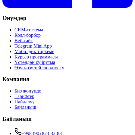
Өнүмдөр
CRM-система
Колл-борбор
Веб-сайт
Telegram Mini App
Мобилдик тиркеме
Курьер программасы
Үстөлдөн буйрутма
Өзүн-өзү тейлөө киоску
Компания
Биз жөнүндө
Тарифтер
Пайдалуу
Байланыш
Байланыш
+998 (90) 823-33-83