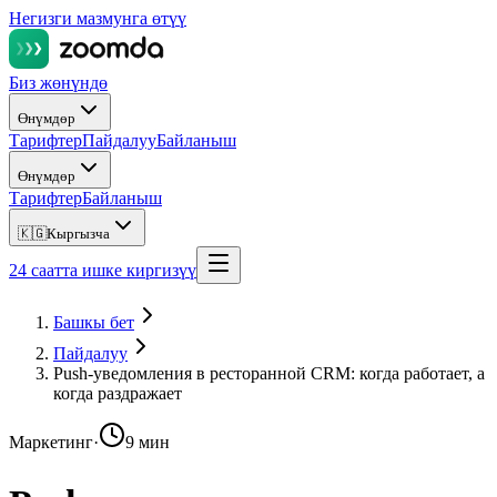
Негизги мазмунга өтүү
Биз жөнүндө
Өнүмдөр
Тарифтер
Пайдалуу
Байланыш
Өнүмдөр
Тарифтер
Байланыш
🇰🇬
Кыргызча
24 саатта ишке киргизүү
Башкы бет
Пайдалуу
Push-уведомления в ресторанной CRM: когда работает, а
когда раздражает
Маркетинг
·
9 мин