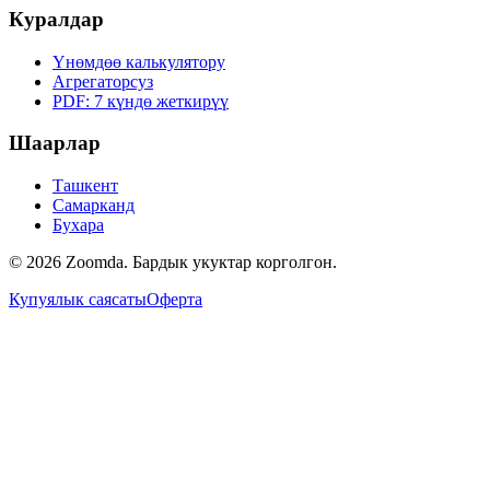
Куралдар
Үнөмдөө калькулятору
Агрегаторсуз
PDF: 7 күндө жеткирүү
Шаарлар
Ташкент
Самарканд
Бухара
© 2026 Zoomda. Бардык укуктар корголгон.
Купуялык саясаты
Оферта