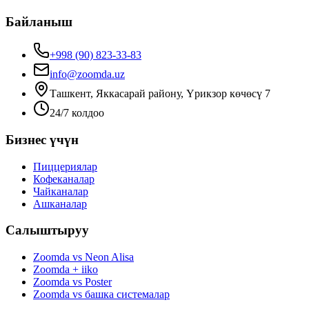
Байланыш
+998 (90) 823-33-83
info@zoomda.uz
Ташкент, Яккасарай району, Үрикзор көчөсү 7
24/7 колдоо
Бизнес үчүн
Пиццериялар
Кофеканалар
Чайканалар
Ашканалар
Салыштыруу
Zoomda vs Neon Alisa
Zoomda + iiko
Zoomda vs Poster
Zoomda vs башка системалар