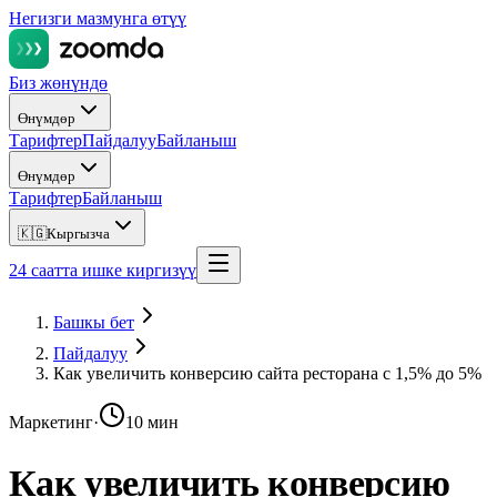
Негизги мазмунга өтүү
Биз жөнүндө
Өнүмдөр
Тарифтер
Пайдалуу
Байланыш
Өнүмдөр
Тарифтер
Байланыш
🇰🇬
Кыргызча
24 саатта ишке киргизүү
Башкы бет
Пайдалуу
Как увеличить конверсию сайта ресторана с 1,5% до 5%
Маркетинг
·
10 мин
Как увеличить конверсию