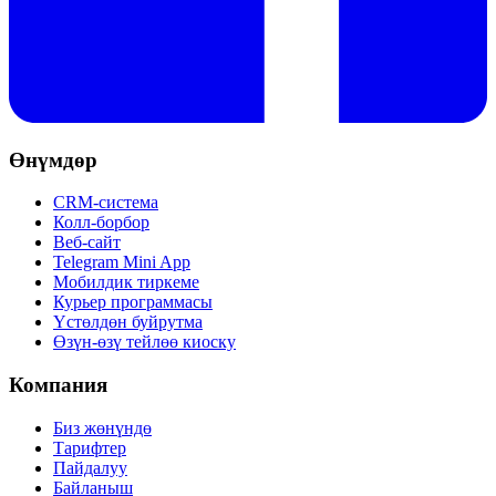
Өнүмдөр
CRM-система
Колл-борбор
Веб-сайт
Telegram Mini App
Мобилдик тиркеме
Курьер программасы
Үстөлдөн буйрутма
Өзүн-өзү тейлөө киоску
Компания
Биз жөнүндө
Тарифтер
Пайдалуу
Байланыш