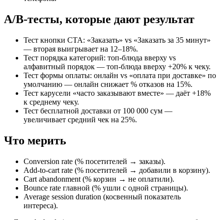
A/B-тесты, которые дают результат
Тест кнопки CTA: «Заказать» vs «Заказать за 35 минут»
— вторая выигрывает на 12–18%.
Тест порядка категорий: топ-блюда вверху vs
алфавитный порядок — топ-блюда вверху +20% к чеку.
Тест формы оплаты: онлайн vs «оплата при доставке» по
умолчанию — онлайн снижает % отказов на 15%.
Тест карусели «часто заказывают вместе» — даёт +18%
к среднему чеку.
Тест бесплатной доставки от 100 000 сум —
увеличивает средний чек на 25%.
Что мерить
Conversion rate (% посетителей → заказы).
Add-to-cart rate (% посетителей → добавили в корзину).
Cart abandonment (% корзин → не оплатили).
Bounce rate главной (% ушли с одной страницы).
Average session duration (косвенный показатель
интереса).