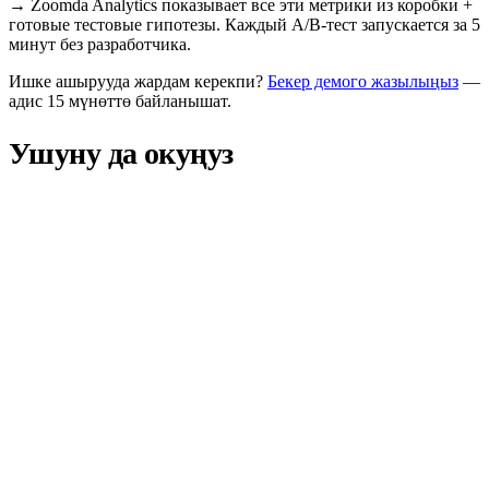
→
Zoomda Analytics показывает все эти метрики из коробки +
готовые тестовые гипотезы. Каждый A/B-тест запускается за 5
минут без разработчика.
Ишке ашырууда жардам керекпи?
Бекер демого жазылыңыз
—
адис 15 мүнөттө байланышат.
Ушуну да окуңуз