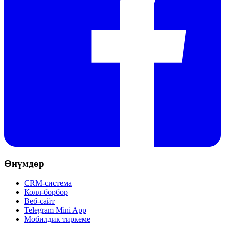
Өнүмдөр
CRM-система
Колл-борбор
Веб-сайт
Telegram Mini App
Мобилдик тиркеме