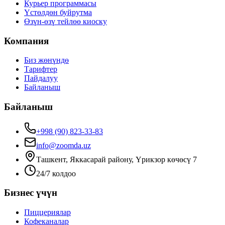
Курьер программасы
Үстөлдөн буйрутма
Өзүн-өзү тейлөө киоску
Компания
Биз жөнүндө
Тарифтер
Пайдалуу
Байланыш
Байланыш
+998 (90) 823-33-83
info@zoomda.uz
Ташкент, Яккасарай району, Үрикзор көчөсү 7
24/7 колдоо
Бизнес үчүн
Пиццериялар
Кофеканалар