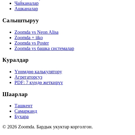
Чайканалар
Ашканалар
Салыштыруу
Zoomda vs Neon Alisa
Zoomda + iiko
Zoomda vs Poster
Zoomda vs башка системалар
Куралдар
Үнөмдөө калькулятору
Агрегаторсуз
PDF: 7 күндө жеткирүү
Шаарлар
Ташкент
Самарканд
Бухара
© 2026 Zoomda. Бардык укуктар корголгон.