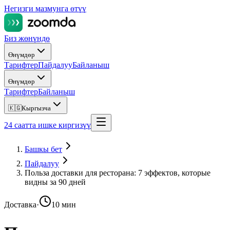
Негизги мазмунга өтүү
Биз жөнүндө
Өнүмдөр
Тарифтер
Пайдалуу
Байланыш
Өнүмдөр
Тарифтер
Байланыш
🇰🇬
Кыргызча
24 саатта ишке киргизүү
Башкы бет
Пайдалуу
Польза доставки для ресторана: 7 эффектов, которые
видны за 90 дней
Доставка
·
10 мин