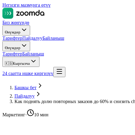
Негизги мазмунга өтүү
Биз жөнүндө
Өнүмдөр
Тарифтер
Пайдалуу
Байланыш
Өнүмдөр
Тарифтер
Байланыш
🇰🇬
Кыргызча
24 саатта ишке киргизүү
Башкы бет
Пайдалуу
Как поднять долю повторных заказов до 60% и снизить c
Маркетинг
·
10 мин