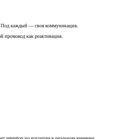
но). Под каждый — своя коммуникация.
ой промокод как реактивация.
 retention по когортам в реальном времени.