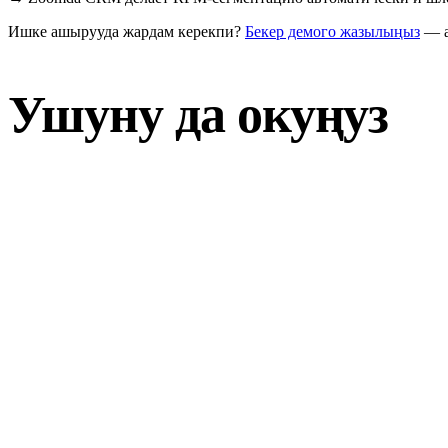
Ишке ашырууда жардам керекпи?
Бекер демого жазылыңыз
— а
Ушуну да окуңуз