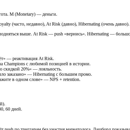
тота. M (Monetary) — деньги.
oyalty (часто, недавно), At Risk (давно), Hibernating (очень дав
одняться выше. At Risk — push «вернись». Hibernating — больш
ёт» — реактивация At Risk.
а Champions с любимой позицией в истории.
со скидкой 20%» — лояльность.
ыло заказано» — Hibernating с большим промо.
кажите в одном слове» — NPS + retention.
й).
30, 60 дней.
ush по триггерам без участия маркетолога. Дашборд показывает