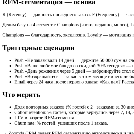
RFM-сегментация — основа
R (Recency) — давность последнего заказа. F (Frequency) — час
Делим базу на 4 сегмента: Champions (часто, недавно, много), L
Champions — благодарность, эксклюзив. Loyalty — мотивация п
Триггерные сценарии
Push «Не заказывали 14 дней — держите 50 000 сум на сч
Push «Ваше любимое блюдо со скидкой 30% сегодня» — н
Push «День рождения через 5 дней — забронируйте стол 
Push «Возвращайтесь — за вас в этом месяце ничего не б
Email через 24 часа после первого заказа: «Как вам? Расс
Что мерить
Доля повторных заказов (% гостей с 2+ заказами за 30 дне
Cohort retention: % гостей, которые вернулись через 7, 14, 
LTV в разрезе RFM-сегмента.
Churn rate: % гостей, ушедших после 1 заказа.
→
Zoomda CRM делает RFM-сегментацию автоматически и шлёт p